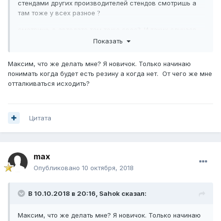
стендами других производителей стендов смотришь а
там тоже у всех разное
?
смотришь в автодате там тоже свое
. И таких случаев
?
уже видел дохренища. И что самое интересно каждый
Показать
искренне будет верит в свои спецификации
которые у
?
него в стенде Реально хохма
Максим, что же делать мне? Я новичок. Только начинаю
понимать когда будет есть резину а когда нет. От чего же мне
отталкиваться исходить?
Цитата
max
Опубликовано
10 октября, 2018
В 10.10.2018 в 20:16,
Sahok
сказал:
Максим, что же делать мне? Я новичок. Только начинаю