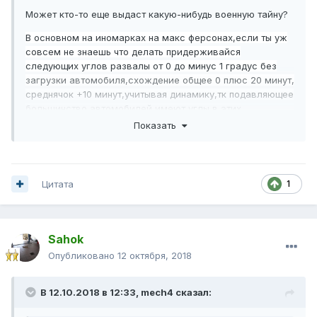
Может кто-то
е
ще выдаст какую-ниб
удь во
енн
ую т
айн
у?
В основном на иномарках на макс ферсонах,если ты уж
совсем не знаешь что делать придерживайся
следующих углов развалы от 0 до минус 1 градус без
загрузки автомобиля,схождение общее 0 плюс 20 минут,
среднячок +10 минут,учитывая динамику,тк подавляющее
большинство автомобилей имеют углы в этих
пределах,конечно есть авто которые требуют и
Показать
положительный развал,но таких автомобилей
меньшенство.Жигули отдельная тема,у нас их уже нет
почти.А секрет довольно прост - физические законы для
всех автомобилей одинаковы, ну это грубо и все
Цитата
1
покрышки должны работать примерно в одинаковых
условиях,спец технику и спорт кары не в счёт.
Sahok
Опубликовано
12 октября, 2018
В 12.10.2018 в 12:33,
mech4
сказал: