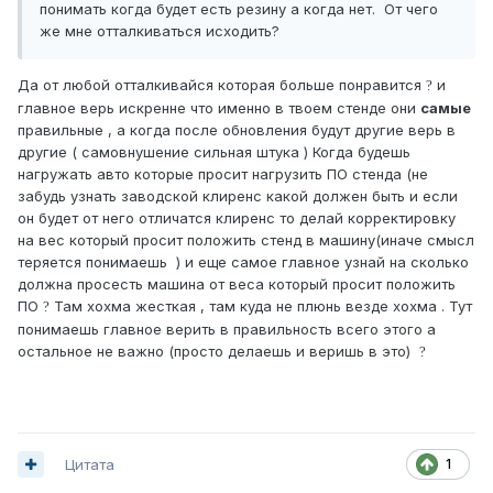
понимать когда будет есть резину а когда нет. От чего
же мне отталкиваться исходить?
Да от любой отталкивайся которая больше понравится
и
?
главное верь искренне что именно в твоем стенде они
самые
правильные , а когда после обновления будут другие верь в
другие ( самовнушение сильная штука ) Когда будешь
нагружать авто которые просит нагрузить ПО стенда (не
забудь узнать заводской клиренс какой должен быть и если
он будет от него отличатся клиренс то делай корректировку
на вес который просит положить стенд в машину(иначе смысл
теряется понимаешь ) и еще самое главное узнай на сколько
должна просесть машина от веса который просит положить
ПО
Там хохма жесткая , там куда не плюнь везде хохма . Тут
?
понимаешь главное верить в правильность всего этого а
остальное не важно (просто делаешь и веришь в это)
?
Цитата
1