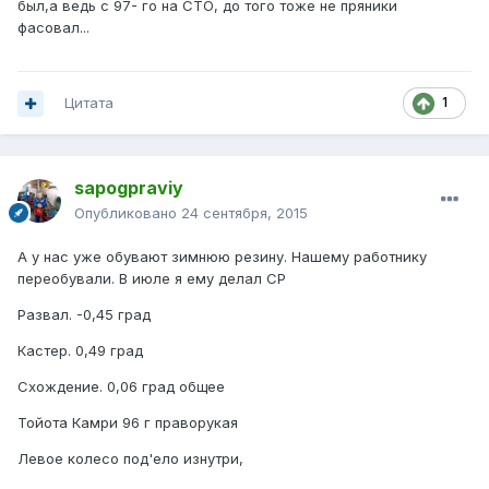
был,а ведь с 97- го на СТО, до того тоже не пряники
фасовал...
Цитата
1
sapogpraviy
Опубликовано
24 сентября, 2015
А у нас уже обувают зимнюю резину. Нашему работнику
переобували. В июле я ему делал СР
Развал. -0,45 град
Кастер. 0,49 град
Схождение. 0,06 град общее
Тойота Камри 96 г праворукая
Левое колесо под'ело изнутри,