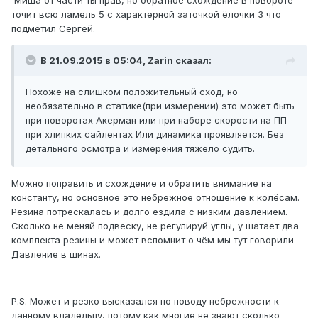
Миша от части ты прав, но обратное схождение в повороте
точит всю ламель 5 с характерной заточкой ёлочки 3 что
подметил Сергей.
В 21.09.2015 в 05:04, Zarin сказал:
Похоже на слишком положительный сход, но
необязательно в статике(при измерении) это может быть
при поворотах Акерман или при наборе скорости на ПП
при хлипких сайлентах Или динамика проявляется. Без
детального осмотра и измерения тяжело судить.
Можно поправить и схождение и обратить внимание на
константу, но основное это
небрежное отношение к колёсам
.
Резина потрескалась и долго ездила с низким давлением.
Сколько не меняй подвеску, не регулируй углы, у шатает два
комплекта резины и может вспомнит о чём мы тут говорили -
Давление в шинах.
P.S. Может и резко высказался по поводу небрежности к
данному владельцу, потому как многие не знают сколько