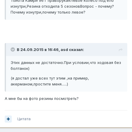
Тойота Камри 96 г праворукаяЛевое колесо под'ело
изнутри,Резина отходила 5 сезоновВопрос - почему?
Почему изнутри,почему только левое?
В 24.09.2015 в 16:46, asd сказал:
Этих данных не достаточно.При условии,что ходовая без
болтанок)
(я достал уже всех тут этим ,на пример,
акерманом,простите меня......)
А мне бы на фото резины посмотреть?
Цитата