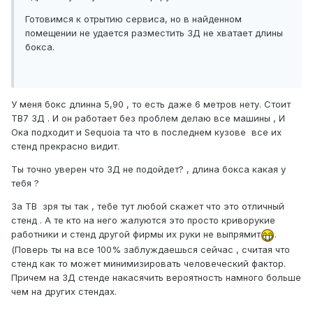
Готовимся к отрытию сервиса, но в найденном
помещении не удается разместить 3Д не хватает длины
бокса.
У меня бокс длинна 5,90 , то есть даже 6 метров нету. Стоит
ТВ7 3Д . И он работает без проблем делаю все машины , И
Ока подходит и Sequoia та что в последнем кузове все их
стенд прекрасно видит.
Ты точно уверен что 3Д не подойдет? , длина бокса какая у
тебя ?
За ТВ зря ты так , тебе тут любой скажет что это отличный
стенд . А те кто на него жалуются это просто криворукие
работники и стенд другой фирмы их руки не выпрямит
.
(Поверь ты на все 100% заблуждаешься сейчас , считая что
стенд как то может минимизировать человеческий фактор.
Причем на 3Д стенде накасячить вероятность намного больше
чем на других стендах.