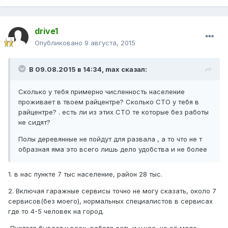
drive1
Опубликовано
9 августа, 2015
В 09.08.2015 в 14:34, max сказал:
Сколько у тебя примерно численность население
проживает в твоем райцентре? Сколько СТО у тебя в
райцентре? . есть ли из этих СТО те которые без работы
не сидят?
Полы деревянные не пойдут для развала , а то что не т
образная яма это всего лишь дело удобства и не более
1. в нас пункте 7 тыс население, район 28 тыс.
2. Включая гаражные сервисы точно не могу сказать, около 7
сервисов(без моего), нормальных специалистов в сервисах
где то 4-5 человек на город.
Пустота бывает у всех, работа есть и у нас, но её мало,