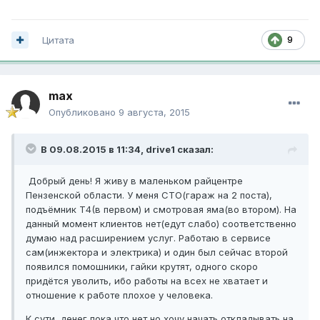
Цитата
9
max
Опубликовано
9 августа, 2015
В 09.08.2015 в 11:34, drive1 сказал:
Добрый день! Я живу в маленьком райцентре
Пензенской области. У меня СТО(гараж на 2 поста),
подъёмник Т4(в первом) и смотровая яма(во втором). На
данный момент клиентов нет(едут слабо) соответственно
думаю над расширением услуг. Работаю в сервисе
сам(инжектора и электрика) и один был сейчас второй
появился помошники, гайки крутят, одного скоро
придётся уволить, ибо работы на всех не хватает и
отношение к работе плохое у человека.
К сути, денег пока что нет но хочу начать откладывать на