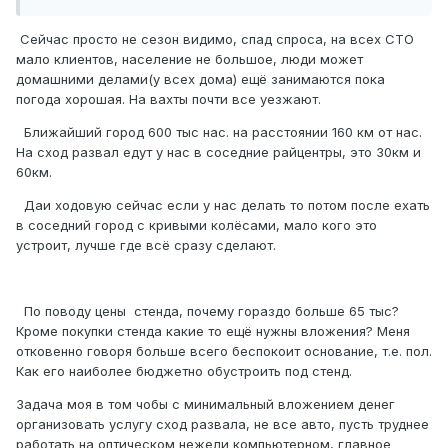
Сейчас просто не сезон видимо, спад спроса, на всех СТО
мало клиентов, население не большое, люди может
домашними делами(у всех дома) ещё занимаются пока
погода хорошая. На вахты почти все уезжают.
Ближайший город 600 тыс нас. на расстоянии 160 км от нас.
На сход развал едут у нас в соседние райцентры, это 30км и
60км.
Даи ходовую сейчас если у нас делать то потом после ехать
в соседний город с кривыми колёсами, мало кого это
устроит, лучше где всё сразу сделают.
По поводу цены стенда, почему гораздо больше 65 тыс?
Кроме покупки стенда какие то ещё нужны вложения? Меня
отковенно говоря больше всего беспокоит основание, т.е. пол.
Как его наиболее бюджетно обустроить под стенд.
Задача моя в том чобы с минимальный вложением денег
организовать услугу сход развала, не все авто, пусть труднее
работать на оптическом нежели компьютерном, главное