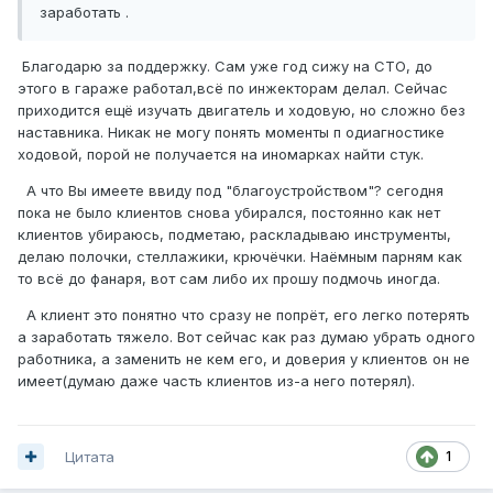
заработать .
Благодарю за поддержку. Сам уже год сижу на СТО, до
этого в гараже работал,всё по инжекторам делал. Сейчас
приходится ещё изучать двигатель и ходовую, но сложно без
наставника. Никак не могу понять моменты п одиагностике
ходовой, порой не получается на иномарках найти стук.
А что Вы имеете ввиду под "благоустройством"? сегодня
пока не было клиентов снова убирался, постоянно как нет
клиентов убираюсь, подметаю, раскладываю инструменты,
делаю полочки, стеллажики, крючёчки. Наёмным парням как
то всё до фанаря, вот сам либо их прошу подмочь иногда.
А клиент это понятно что сразу не попрёт, его легко потерять
а заработать тяжело. Вот сейчас как раз думаю убрать одного
работника, а заменить не кем его, и доверия у клиентов он не
имеет(думаю даже часть клиентов из-а него потерял).
Цитата
1