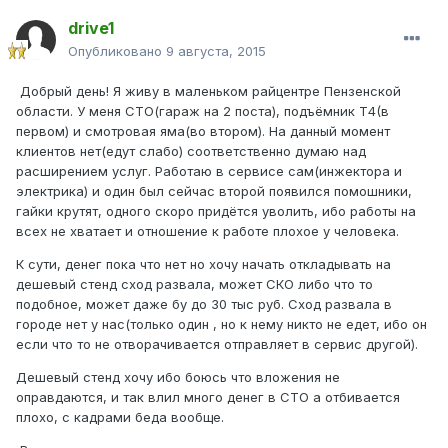
drive1
Опубликовано
9 августа, 2015
Добрый день! Я живу в маленьком райцентре Пензенской
области. У меня СТО(гараж на 2 поста), подъёмник Т4(в
первом) и смотровая яма(во втором). На данный момент
клиентов нет(едут слабо) соответственно думаю над
расширением услуг. Работаю в сервисе сам(инжектора и
электрика) и один был сейчас второй появился помошники,
гайки крутят, одного скоро придётся уволить, ибо работы на
всех не хватает и отношение к работе плохое у человека.
К сути, денег пока что нет но хочу начать откладывать на
дешевый стенд сход развала, может СКО либо что то
подобное, может даже бу до 30 тыс руб. Сход развала в
городе нет у нас(только один , но к нему никто не едет, ибо он
если что то не отворачивается отправляет в сервис другой).
Дешевый стенд хочу ибо боюсь что вложения не
оправдаются, и так влил много денег в СТО а отбивается
плохо, с кадрами беда вообще.