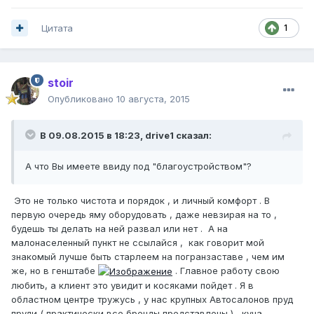
Цитата
1
stoir
Опубликовано
10 августа, 2015
В 09.08.2015 в 18:23, drive1 сказал:
А что Вы имеете ввиду под "благоустройством"?
Это не только чистота и порядок , и личный комфорт . В
первую очередь яму оборудовать , даже невзирая на то ,
будешь ты делать на ней развал или нет . А на
малонаселенный пункт не ссылайся , как говорит мой
знакомый лучше быть старлеем на погранзаставе , чем им
же, но в генштабе
. Главное работу свою
любить, а клиент это увидит и косяками пойдет . Я в
областном центре тружусь , у нас крупных Автосалонов пруд
пруди ( практически все бренды представлены ) , куча