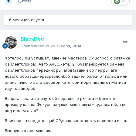
Цитата
2
6 месяцев спустя...
BlackDed
Опубликовано
28 января, 2014
Хотелось бы услышать мнение мастеров СР.Вопрос о затяжке
сайлентблоков)).Авто AVEO,хэтч,1.2 16V.Планируется замена
сайлентблоков передних рычагов(задний сб пер.рычага
нового образца,неразрезной),сб задней балки от гольфа или
аналогичного авто весовой категории(оригиналы от Матиза
идут с завода).
Вопрос- если затянуть сб переднего рычага и балки к
примеру как на Фокусе заднюю многорычажку,зажатой,а не
под весом авто?
Влияние на предстоящий СР,износ,жесткость подвески и т.д.
Выслушаю все мнения.