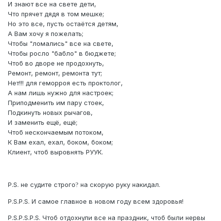
И знают все на свете дети,
Что прячет дядя в том мешке;
Но это все, пусть остаётся детям,
А Вам хочу я пожелать;
Чтобы "ломались" все на свете,
Чтобы росло "бабло" в бюджете;
Чтоб во дворе не продохнуть,
Ремонт, ремонт, ремонта тут;
Нет!!! для геморроя есть проктолог,
А нам лишь нужно для настроек;
Приподменить им пару стоек,
Подкинуть новых рычагов,
И заменить ещё, ещё;
Чтоб нескончаемым потоком,
К Вам ехал, ехал, боком, боком;
Клиент, чтоб выровнять РУУК.
P.S. не судите строго
на скорую руку накидал.
?
P.S.P.S. И самое главное в новом году всем здоровья!
P.S.P.S.P.S. Чтоб отдохнули все на праздник, чтоб были нервы