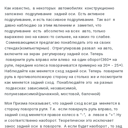
Как известно, в некоторых автомобилях конструкционно
заложено подруливание задней оси. Есть активное
подруливание, и есть пассивное подруливание. Так вот я
давно наблюдаю за этим явлением и заметил, что
подруливание есть абсолютно на всех авто, только
выражено оно на каких-то сильнее, на каких-то слабее.
Сомневающимся предлагаю понаблюдать это на своих
стендах(компьютерных) . Отрегулировав развал на авто,
включите на экран регулировку задней оси. Теперь
поверните руль вправо или влево на один оборот(360* на
руле, передние колеса поворачиватся примерно на 20* - 25*).
Наблюдайте как меняется сход задней оси. Теперь поверните
руль в противоположную сторону на столько же и посмотрите
как меняется задний сход. Понаблюдайте это на разных
подвесках: зависимой, независимой,
полунезависимой(рычажной, мостовой, балочной)
Моя Призма показывает, что задний сход всегда меняется в
сторону поворота руля. Т.е. если повернуть руль вправо, то
задний сход меняется правое колесо в "-", а левое в "+". Ну
и соответственно наоборот. Теоретически это исключает
занос задней оси в повороте. А если будет наоборот , то зад