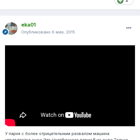
2
eka01
Опубликовано
6 мая, 2015
У парня с более отрицательным развалом машина
управляется хуже.Это Челябинские парни.Я их знаю.Только