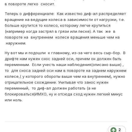
в повороте легко сносит.
Теперь о дифференциале: Как известно диф-ал распределяет
вращение на ведущие колеса в зависимости от нагрузки, т.е.
больше крутится то колесо, которому легче крутиться
(например когда застрял в грязи или песке). А так же в
повороте на внутреннем колесе вращения меньше чем на
наружнем.
Ну вот мы и подошли к главному, из-за чего весь сыр-бор. В
дрифте нам нужен снос задней оси, причем он должен быть
переменным. Если учесть наши наблюдения(описано выше) ,
то для сноса задней оси нам в повороте на заднем наружнем
колесе,( у которого обороты выше чем на внутреннем), нужно
отрицательное схождение. Учитывая что занос нужен
переменный, то диф-ал должен работать (а не
блокироваться)ИМХО, ну и отсюда сход нужен легкий минус
или ноль.
2