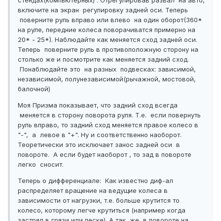
стендах(компьютерных) . Отрегулировав развал на авто,
включите на экран регулировку задней оси. Теперь
поверните руль вправо или влево на один оборот(360*
на руле, передние колеса поворачиватся примерно на
20* - 25*). Наблюдайте как меняется сход задней оси.
Теперь поверните руль в противоположную сторону на
столько же и посмотрите как меняется задний сход.
Понаблюдайте это на разных подвесках: зависимой,
независимой, полунезависимой(рычажной, мостовой,
балочной)
Моя Призма показывает, что задний сход всегда
меняется в сторону поворота руля. Т.е. если повернуть
руль вправо, то задний сход меняется правое колесо в
"-", а левое в "+". Ну и соответственно наоборот.
Теоретически это исключает занос задней оси в
повороте. А если будет наоборот , то зад в повороте
легко сносит.
Теперь о дифференциале: Как известно диф-ал
распределяет вращение на ведущие колеса в
зависимости от нагрузки, т.е. больше крутится то
колесо, которому легче крутиться (например когда
застрял в грязи или песке). А так же в повороте на