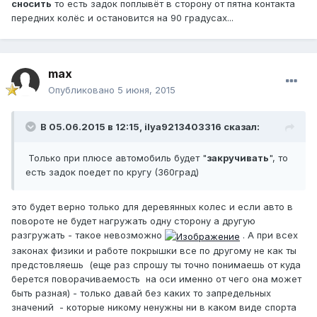
сносить
то есть задок поплывёт в сторону от пятна контакта
передних колёс и остановится на 90 градусах...
max
Опубликовано
5 июня, 2015
В 05.06.2015 в 12:15, ilya9213403316 сказал:
Только при плюсе автомобиль будет "
закручивать
", то
есть задок поедет по кругу (360град)
это будет верно только для деревянных колес и если авто в
повороте не будет нагружать одну сторону а другую
разгружать - такое невозможно
. А при всех
законах физики и работе покрышки все по другому не как ты
предстовляешь (еще раз спрошу ты точно понимаешь от куда
берется поворачиваемость на оси именно от чего она может
быть разная) - только давай без каких то запредельных
значений - которые никому ненужны ни в каком виде спорта