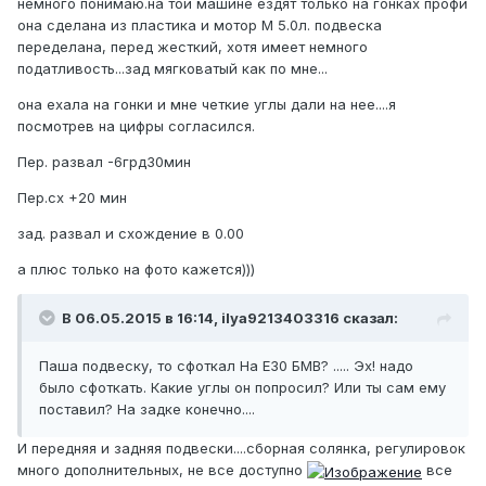
немного понимаю.на той машине ездят только на гонках профи
она сделана из пластика и мотор М 5.0л. подвеска
переделана, перед жесткий, хотя имеет немного
податливость...зад мягковатый как по мне...
она ехала на гонки и мне четкие углы дали на нее....я
посмотрев на цифры согласился.
Пер. развал -6грд30мин
Пер.сх +20 мин
зад. развал и схождение в 0.00
а плюс только на фото кажется)))
В 06.05.2015 в 16:14, ilya9213403316 сказал:
Паша подвеску, то сфоткал На Е30 БМВ? ..... Эх! надо
было сфоткать. Какие углы он попросил? Или ты сам ему
поставил? На задке конечно....
И передняя и задняя подвески....сборная солянка, регулировок
много дополнительных, не все доступно
все