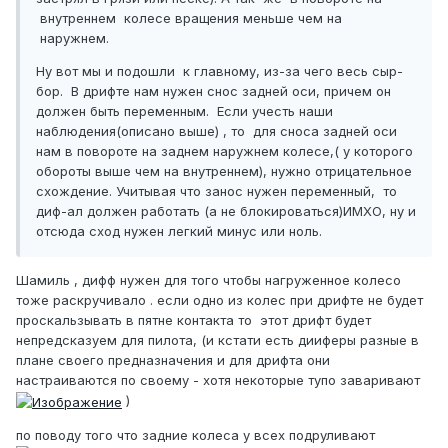
внутреннем колесе вращения меньше чем на
наружнем.
Ну вот мы и подошли к главному, из-за чего весь сыр-
бор. В дрифте нам нужен снос задней оси, причем он
должен быть переменным. Если учесть наши
наблюдения(описано выше) , то для сноса задней оси
нам в повороте на заднем наружнем колесе,( у которого
обороты выше чем на внутреннем), нужно отрицательное
схождение. Учитывая что занос нужен переменный, то
диф-ал должен работать (а не блокироваться)ИМХО, ну и
отсюда сход нужен легкий минус или ноль.
Шамиль , дифф нужен для того чтобы нагруженное колесо
тоже раскручивало . если одно из колес при дрифте не будет
проскальзывать в пятне контакта то этот дрифт будет
непредсказуем для пилота, (и кстати есть дииферы разные в
плане своего предназначения и для дрифта они
настраиваются по своему - хотя некоторые тупо заваривают
)
по поводу того что задние колеса у всех подруливают