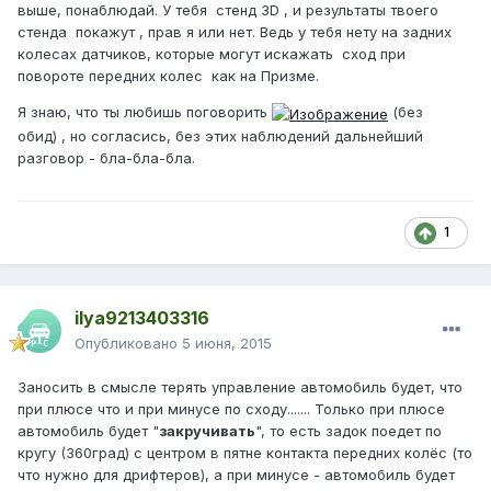
выше, понаблюдай. У тебя стенд 3D , и результаты твоего
стенда покажут , прав я или нет. Ведь у тебя нету на задних
колесах датчиков, которые могут искажать сход при
повороте передних колес как на Призме.
Я знаю, что ты любишь поговорить
(без
обид) , но согласись, без этих наблюдений дальнейший
разговор - бла-бла-бла.
1
ilya9213403316
Опубликовано
5 июня, 2015
Заносить в смысле терять управление автомобиль будет, что
при плюсе что и при минусе по сходу....... Только при плюсе
автомобиль будет "
закручивать
", то есть задок поедет по
кругу (360град) с центром в пятне контакта передних колёс (то
что нужно для дрифтеров), а при минусе - автомобиль будет