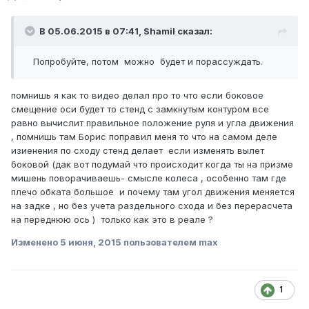
В 05.06.2015 в 07:41, Shamil сказал:
Попробуйте, потом можно будет и порассуждать.
помнишь я как то видео делал про то что если боковое
смещение оси будет то стенд с замкнутым контуром все
равно вычислит правильное положение руля и угла движения
, помнишь там Борис поправил меня то что на самом деле
изиенения по сходу стенд делает если изменять вылет
боковой (дак вот подумай что происходит когда ты на призме
мишень поворачиваешь- смысле колеса , особенно там где
плечо обката большое и почему там угол движения меняется
на задке , но без учета раздельного схода и без перерасчета
на переднюю ось ) только как это в реале ?
Изменено
5 июня, 2015
пользователем max
1