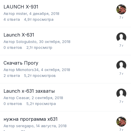
LAUNCH X-931
Автор
mister
,
4 декабря, 2018
4
ответа
4,9т
просмотра
Launch X-631
Автор
Sologubsto
,
30 октября, 2018
0
ответов
2,1т
просмотр
Скачать Прогу
Автор
Mkmotors34
,
4 октября, 2018
2
ответа
5,2т
просмотров
Launch x-631 захваты
Автор
Ceasar
,
2 сентября, 2018
0
ответов
5,2т
просмотра
нужна программа x631
Автор
seregapo
,
14 августа, 2018