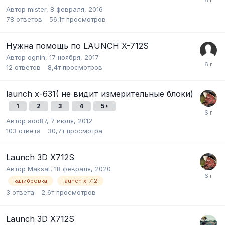
Автор
mister
,
8 февраля, 2016
78
ответов
56,1т
просмотров
Нужна помощь по LAUNCH X-712S
Автор
ognin
,
17 ноября, 2017
12
ответов
8,4т
просмотров
launch x-631( не видит измерительные блоки)
1
2
3
4
5
Автор
add87
,
7 июля, 2012
103
ответа
30,7т
просмотра
Launch 3D X712S
Автор
Maksat
,
18 февраля, 2020
калибровка
launch x-712
3
ответа
2,6т
просмотров
Launch 3D X712S