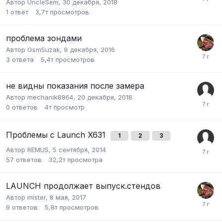
Автор
UncleSem
,
30 декабря, 2018
1
ответ
3,7т
просмотров
проблема зондами
Автор
GsmSuzak
,
9 декабря, 2016
3
ответа
5,4т
просмотров
не видны показания после замера
Автор
mechanik8864
,
20 декабря, 2018
0
ответов
4т
просмотр
Проблемы с Launch X631
1
2
3
Автор
REMUS
,
5 сентября, 2014
57
ответов
32,2т
просмотра
LAUNCH продолжает выпуск.стендов
Автор
mister
,
8 мая, 2017
9
ответов
5,8т
просмотров