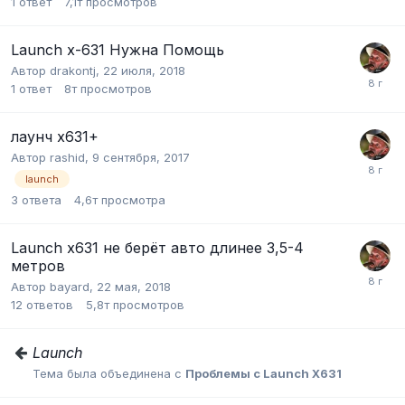
1
ответ
7,1т
просмотров
Launch x-631 Нужна Помощь
Автор
drakontj
,
22 июля, 2018
1
ответ
8т
просмотров
лаунч х631+
Автор
rashid
,
9 сентября, 2017
launch
3
ответа
4,6т
просмотра
Launch x631 не берёт авто длинее 3,5-4
метров
Автор
bayard
,
22 мая, 2018
12
ответов
5,8т
просмотров
Launch
Тема была объединена с
Проблемы с Launch X631