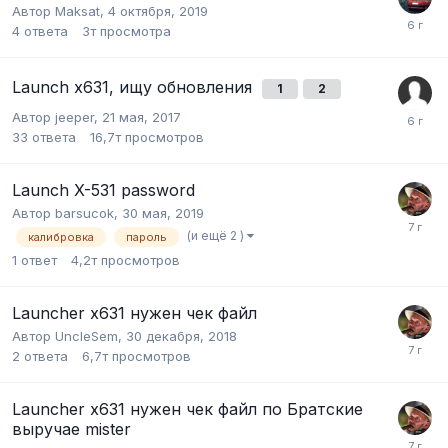
Автор
Maksat
,
4 октября, 2019
4
ответа
3т
просмотра
Launch x631, ищу обновления
1
2
Автор
jeeper
,
21 мая, 2017
33
ответа
16,7т
просмотров
Launch X-531 password
Автор
barsucok
,
30 мая, 2019
(и ещё 2 )
калибровка
пароль
1
ответ
4,2т
просмотров
Launcher x631 нужен чек файл
Автор
UncleSem
,
30 декабря, 2018
2
ответа
6,7т
просмотров
Launcher x631 нужен чек файл по Братские
выручае mister