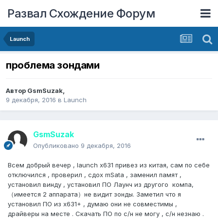
Развал Схождение Форум
Launch
проблема зондами
Автор
GsmSuzak
,
9 декабря, 2016
в
Launch
GsmSuzak
Опубликовано
9 декабря, 2016
Всем добрый вечер , launch x631 привез из китая, сам по себе
отключился , проверил , сдох mSata , заменил памят ,
установил винду , установил ПО Лаунч из другого компа,
（имеется 2 аппарата）не видит зонды. Заметил что я
установил ПО из x631+ , думаю они не совместимы ,
драйверы на месте . Скачать ПО по с/н не могу , с/н незнаю .