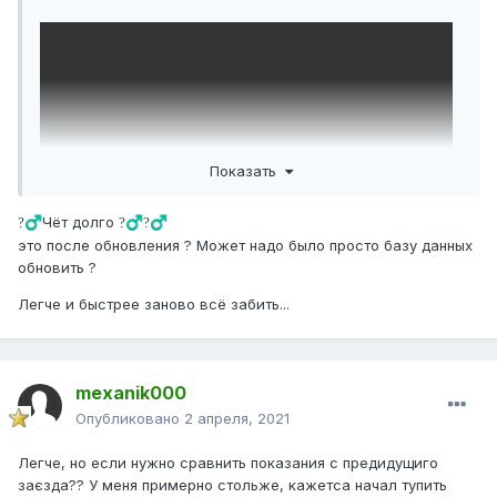
Показать
Чёт долго
?‍♂️
?‍♂️
?‍♂️
это после обновления ? Может надо было просто базу данных
обновить ?
Около 6 минут поиск занял. Делал видео, но оно много
весит.
Легче и быстрее заново всё забить...
mexanik000
Опубликовано
2 апреля, 2021
Легче, но если нужно сравнить показания с предидущиго
заєзда?? У меня примерно стольже, кажетса начал тупить