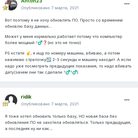
Anton23
Опубликовано
7 марта, 2021
Вот поэтому я не хочу обновлять ПО. Просто со временем
обновлю базу данных...
Может у меня нормально работает потому что компьютер
более мощный
(но это не точно)
?‍♂️
❓
PS кстати
, я ищу по номеру машины, вбиваю, а потом
☝️
нажимаю стрелочку
2-3 секунды и машину находит. А если
↩️
надо уже посмотреть предыдущие показания, то надо вбивать
дату(зачем они так сделали
)
?‍♂️
?‍♂️
ridik
Опубликовано
7 марта, 2021
Я тоже хотел обновить только базу, НО новая база без
обновления ПО не захотела обновляться. Только предыдущая,
а последняя ну ни как....