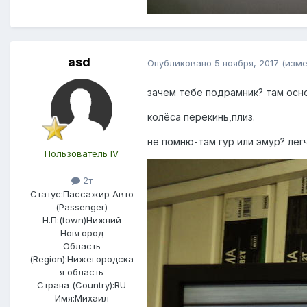
asd
Опубликовано
5 ноября, 2017
(изме
зачем тебе подрамник? там основ
колёса перекинь,плиз.
не помню-там гур или эмур? лег
Пользователь IV
2т
Статус:
Пассажир Авто
(Passenger)
Н.П:(town)
Нижний
Новгород
Область
(Region):
Нижегородска
я область
Страна (Country):
RU
Имя:
Михаил