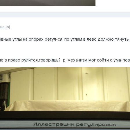
нено)
ные углы на опорах регул-ся. по углам в лево должно тянуть 
че в право рулится,говоришь? р. механизм мог сойти с ума-по