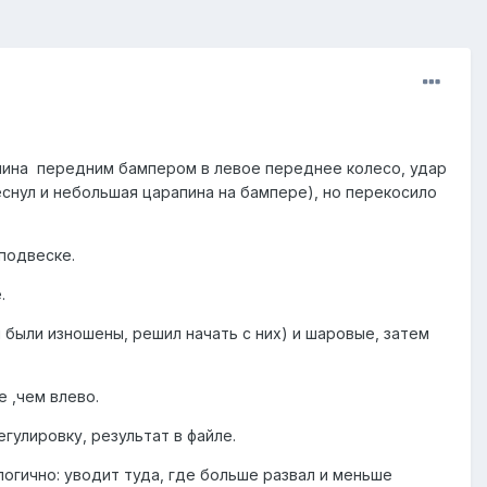
 машина передним бампером в левое переднее колесо, удар
еснул и небольшая царапина на бампере), но перекосило
 подвеске.
.
ы были изношены, решил начать с них) и шаровые, затем
е ,чем влево.
гулировку, результат в файле.
огично: уводит туда, где больше развал и меньше