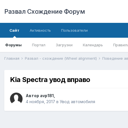
Развал Схождение Форум
Сайт
Активность
Пользователи
Форумы
Портал
Загрузки
Календарь
Правил
Главная
Развал - схождение (Wheel alignment)
Поведение а
Kia Spectra увод вправо
Автор
avp181
,
4 ноября, 2017
в
Увод автомобиля