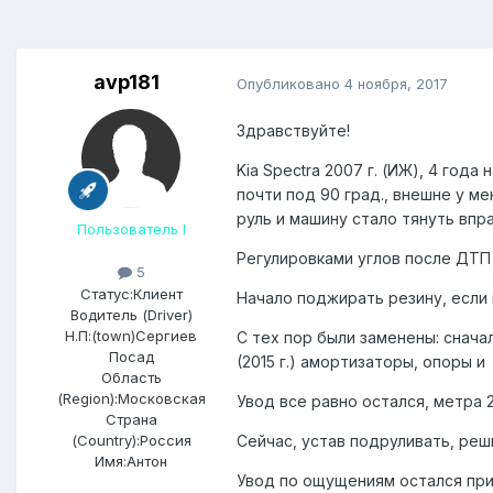
avp181
Опубликовано
4 ноября, 2017
Здравствуйте!
Kia Spectra 2007 г. (ИЖ), 4 го
почти под 90 град., внешне у м
руль и машину стало тянуть впр
Пользователь I
Регулировками углов после ДТП 
5
Статус:
Клиент
Начало поджирать резину, если
Водитель (Driver)
Н.П:(town)
Сергиев
С тех пор были заменены: снача
Посад
(2015 г.) амортизаторы, опоры и
Область
(Region):
Московская
Увод все равно остался, метра 2
Страна
(Country):
Россия
Сейчас, устав подруливать, реш
Имя:
Антон
Увод по ощущениям остался прим