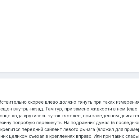
ействительно скорее влево должно тянуть при таких измерения
щен внутрь-назад. Там гур, при замене жидкости в нем (еще 
конце хода крутилось чуток тяжелее, при заведенном двигате
езину попробую перекинуть. На подрамник думал (в последнюю
крепится передний сайлент левого рычага (вложил для пример
ник целиком съехал в креплениях вправо. Или при таких слаб