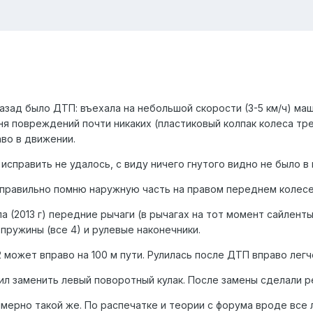
да назад было ДТП: въехала на небольшой скорости (3-5 км/ч)
еня повреждений почти никаких (пластиковый колпак колеса тр
аво в движении.
исправить не удалось, с виду ничего гнутого видно не было в
 правильно помню наружную часть на правом переднем колесе
ла (2013 г) передние рычаги (в рычагах на тот момент сайлент
 пружины (все 4) и рулевые наконечники.
 может вправо на 100 м пути. Рулилась после ДТП вправо легч
ил заменить левый поворотный кулак. После замены сделали ре
ерно такой же. По распечатке и теории с форума вроде все л