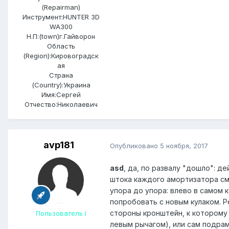
(Repairman)
Инструмент:
HUNTER 3D
WA300
Н.П:(town)
г.Гайворон
Область
(Region):
Кировоградск
ая
Страна
(Country):
Украина
Имя:
Сергей
Отчество:
Николаевич
avp181
Опубликовано
5 ноября, 2017
asd
, да, по развалу "дошло": д
штока каждого амортизатора сме
упора до упора: влево в самом 
попробовать с новым кулаком. Р
стороны кронштейн, к которому 
Пользователь I
левым рычагом), или сам подрам