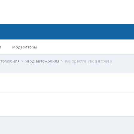
а
Модераторы
втомобиля
Увод автомобиля
Kia Spectra увод вправо