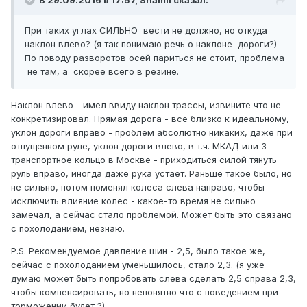
При таких углах СИЛЬНО вести не должно, но откуда
наклон влево? (я так понимаю речь о наклоне дороги?)
По поводу разворотов осей париться не стоит, проблема
не там, а скорее всего в резине.
Наклон влево - имел ввиду наклон трассы, извините что не
конкретизировал. Прямая дорога - все близко к идеальному,
уклон дороги вправо - проблем абсолютно никаких, даже при
отпущенном руле, уклон дороги влево, в т.ч. МКАД или 3
транспортное кольцо в Москве - приходиться силой тянуть
руль вправо, иногда даже рука устает. Раньше такое было, но
не сильно, потом поменял колеса слева направо, чтобы
исключить влияние колес - какое-то время не сильно
замечал, а сейчас стало проблемой. Может быть это связано
с похолоданием, незнаю.
P.S. Рекомендуемое давление шин - 2,5, было такое же,
сейчас с похолоданием уменьшилось, стало 2,3. (я уже
думаю может быть попробовать слева сделать 2,5 справа 2,3,
чтобы компенсировать, но непонятно что с поведением при
торможении будет ?)