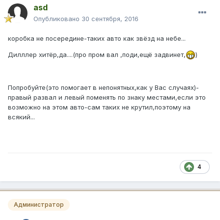
asd
Опубликовано
30 сентября, 2016
коробка не посередине-таких авто как звёзд на небе...
Дилллер хитёр,да....(про пром вал ,поди,ещё задвинет,
)
Попробуйте(это помогает в непонятных,как у Вас случаях)-
правый развал и левый поменять по знаку местами,если это
возможно на этом авто-сам таких не крутил,поэтому на
всякий...
4
Администратор