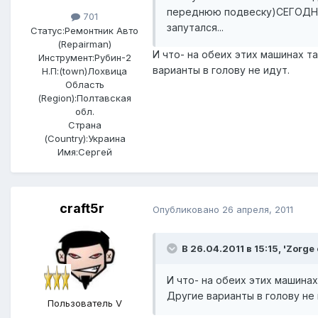
переднюю подвеску)СЕГОДНЯ R
701
запутался...
Статус:
Ремонтник Авто
(Repairman)
И что- на обеих этих машинах та
Инструмент:
Рубин-2
варианты в голову не идут.
Н.П:(town)
Лохвица
Область
(Region):
Полтавская
обл.
Страна
(Country):
Украина
Имя:
Сергей
craft5r
Опубликовано
26 апреля, 2011
В 26.04.2011 в 15:15, 'Zorge
И что- на обеих этих машинах
Другие варианты в голову не 
Пользователь V