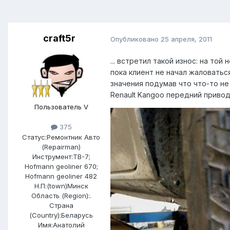
craft5r
Опубликовано
25 апреля, 2011
... встретил такой износ: на то
пока клиент не начал жаловатьс
значения подумав что что-то н
Renault Kangoo передний привод 
Пользователь V
375
Статус:
Ремонтник Авто
(Repairman)
Инструмент:
ТВ-7;
Hofmann geoliner 670;
Hofmann geoliner 482
Н.П:(town)
Минск
Область (Region):
.
Страна
(Country):
Беларусь
Имя:
Анатолий