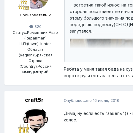
... встретил такой износ: на
стороне пока клиент не начал
Пользователь V
этому большого значения под
переднюю подвеску)СЕГОДНЯ R
820
запутался...
Статус:
Ремонтник Авто
(Repairman)
Н.П:(town)
Hunter
Область
(Region):
Брянская
Страна
(Country):
Россия
Ребята у меня такая беда на су
Имя:
Дмитрий
вороте руля есть за цепы что я 
craft5r
Опубликовано
16 июля, 2018
Дима, ну если есть "зацепы")) 
колес.