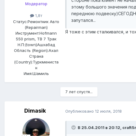
стороне пока клиент не начал
Модератор
этому большого значения под
переднюю подвеску)СЕГОДНЯ R
1,8т
запутался...
Статус:
Ремонтник Авто
(Repairman)
Я тоже с этим сталкивался, и то
Инструмент:
Hofmann
550 prism, ТВ 7 Трак
Н.П:(town)
Ашхабад
Область (Region):
Ахал
Страна
(Country):
Туркмениста
н
Имя:
Шамиль
7 лет спустя...
Dimasik
Опубликовано
12 июля, 2018
В 25.04.2011 в 20:12,
craft5