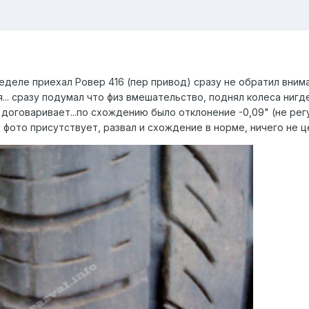
й неделе приехал Ровер 416 (пер привод) сразу не обратил вни
я... сразу подумал что физ вмешательство, поднял колеса нигд
е договаривает...по схождению было отклонение -0,09" (не 
фото присутствует, развал и схождение в норме, ничего не цеп