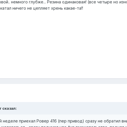
 первой.. немного глубже... Резина одинаковая! (все четыре но 
атал ничего не цепляет хрень какае-та!!
r сказал:
 той неделе приехал Ровер 416 (пер привод) сразу не обратил 