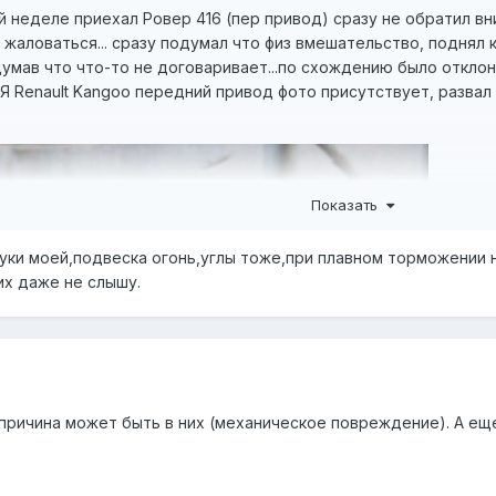
 той неделе приехал Ровер 416 (пер привод) сразу не обратил 
 жаловаться... сразу подумал что физ вмешательство, поднял 
умав что что-то не договаривает...по схождению было отклон
enault Kangoo передний привод фото присутствует, развал и 
Показать
зуки моей,подвеска огонь,углы тоже,при плавном торможении
их даже не слышу.
- причина может быть в них (механическое повреждение). А ещ