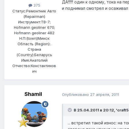
ДА!!!!!! один к одному, тока на
375
и поднимал смотрел и осаживал к
Статус:
Ремонтник Авто
(Repairman)
Инструмент:
ТВ-7;
Hofmann geoliner 670;
Hofmann geoliner 482
Н.П:(town)
Минск
Область (Region):
.
Страна
(Country):
Беларусь
Имя:
Анатолий
Отчество:
Константинов
ич
Shamil
Опубликовано
27 апреля, 2011
В 25.04.2011 в 20:12, 'craft5
... встретил такой износ: на