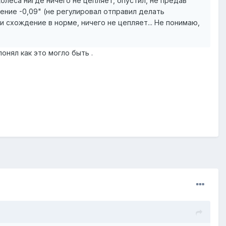
колеса нигде ничего не цепляет, опустил, не предав
ение -0,09" (не регулировал отправил делать
схождение в норме, ничего не цепляет... Не понимаю,
онял как это могло быть .