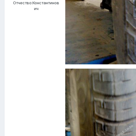
Отчество:
Константинов
ич