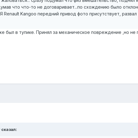
 жаловаться... сразу подумал что физ вмешательство, поднял 
умав что что-то не договаривает...по схождению было отклон
enault Kangoo передний привод фото присутствует, развал и 
же был в тупике. Принял за механическое повреждение ,но не п
r
сказал: