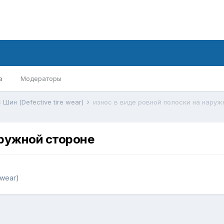
а
Модераторы
Шин (Defective tire wear)
износ в виде ровной полоски на наруж
аружной стороне
 wear)