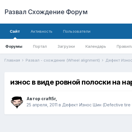
Развал Схождение Форум
Сайт
Активность
Пользователи
Форумы
Портал
Загрузки
Календарь
Правил
Главная
Развал - схождение (Wheel alignment)
Дефект Износ 
износ в виде ровной полоски на н
Автор
craft5r
,
25 апреля, 2011
в
Дефект Износ Шин (Defective tire