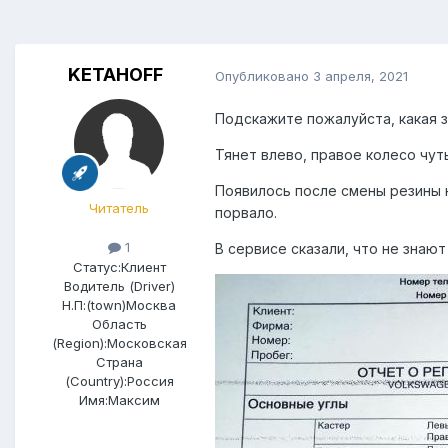
KETAHOFF
Опубликовано
3 апреля, 2021
Подскажите пожалуйста, какая 
Тянет влево, правое колесо чуть
Появилось после смены резины н
Читатель
порвало.
1
В сервисе сказали, что не знают 
Статус:
Клиент
Водитель (Driver)
Н.П:(town)
Москва
Область
(Region):
Московская
Страна
(Country):
Россия
Имя:
Максим