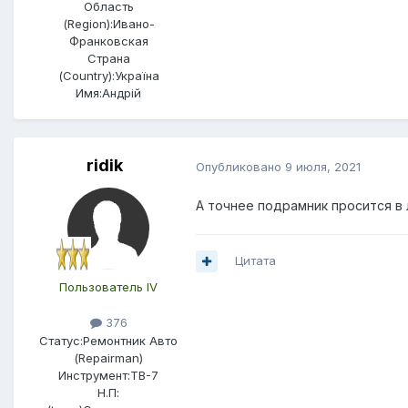
Область
(Region):
Ивано-
Франковская
Страна
(Country):
Україна
Имя:
Андрій
ridik
Опубликовано
9 июля, 2021
А точнее подрамник просится в
Цитата
Пользователь IV
376
Статус:
Ремонтник Авто
(Repairman)
Инструмент:
ТВ-7
Н.П: