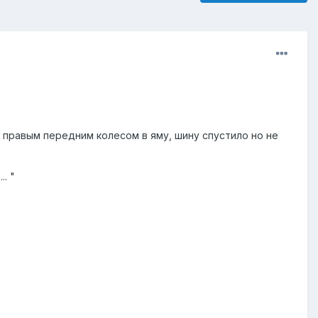
л правым передним колесом в яму, шину спустило но не
. "