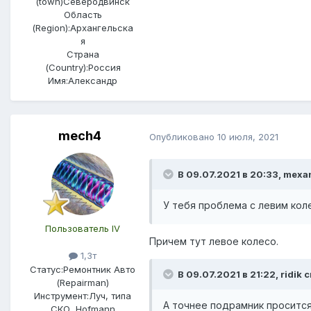
(town)
Северодвинск
Область
(Region):
Архангельска
я
Страна
(Country):
Россия
Имя:
Александр
mech4
Опубликовано
10 июля, 2021
В 09.07.2021 в 20:33,
mexa
У тебя проблема с левим коле
Пользователь IV
Причем тут левое колесо.
1,3т
Статус:
Ремонтник Авто
В 09.07.2021 в 21:22,
ridik
с
(Repairman)
Инструмент:
Луч, типа
А точнее подрамник просится
СКО, Hofmann