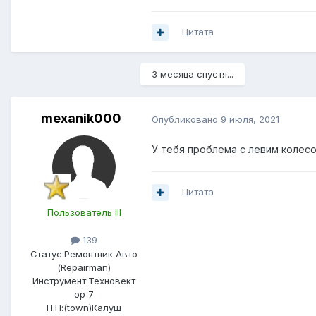
Цитата
3 месяца спустя...
mexanik000
Опубликовано
9 июля, 2021
У тебя проблема с левим колесо
Цитата
Пользователь III
139
Статус:
Ремонтник Авто
(Repairman)
Инструмент:
Техновект
ор 7
Н.П:(town)
Калуш