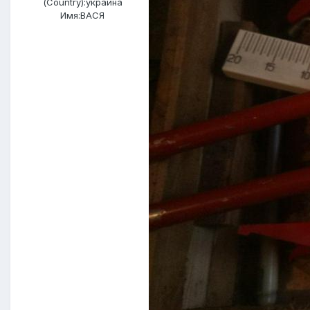
(Country):
украина
Имя:
ВАСЯ