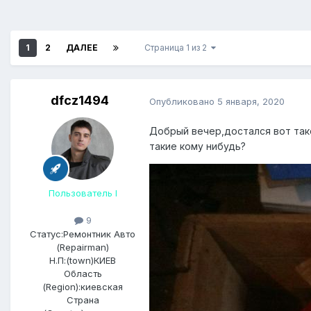
1
2
ДАЛЕЕ
Страница 1 из 2
dfcz1494
Опубликовано
5 января, 2020
Добрый вечер,достался вот тако
такие кому нибудь?
Пользователь I
9
Статус:
Ремонтник Авто
(Repairman)
Н.П:(town)
КИЕВ
Область
(Region):
киевская
Страна