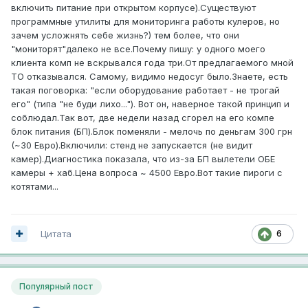
включить питание при открытом корпусе).Существуют
программные утилиты для мониторинга работы кулеров, но
зачем усложнять себе жизнь?) тем более, что они
"мониторят"далеко не все.Почему пишу: у одного моего
клиента комп не вскрывался года три.От предлагаемого мной
ТО отказывался. Самому, видимо недосуг было.Знаете, есть
такая поговорка: "если оборудование работает - не трогай
его" (типа "не буди лихо..."). Вот он, наверное такой принцип и
соблюдал.Так вот, две недели назад сгорел на его компе
блок питания (БП).Блок поменяли - мелочь по деньгам 300 грн
(~30 Евро).Включили: стенд не запускается (не видит
камер).Диагностика показала, что из-за БП вылетели ОБЕ
камеры + хаб.Цена вопроса ~ 4500 Евро.Вот такие пироги с
котятами...
Цитата
6
Популярный пост