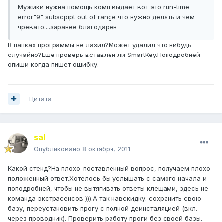
Мужики нужна помощь комп выдает вот это run-time
error"9" subscpipt out of range что нужно делать и чем
чревато....заранее благодарен
В папках программы не лазил?Может удалил что нибудь
случайно?Еше проверь вставлен ли SmartKey.Поподробней
опиши когда пишет ошибку.
Цитата
saI
Опубликовано
8 октября, 2011
Какой стенд?На плохо-поставленный вопрос, получаем плохо-
положенный ответ.Хотелось бы услышать с самого начала и
поподробней, чтобы не вытягивать ответы клещами, здесь не
команда экстрасенсов ))).А так навскидку: сохранить свою
базу, переустановить прогу с полной деинсталяцией (вкл.
через проводник). Проверить работу проги без своей базы.