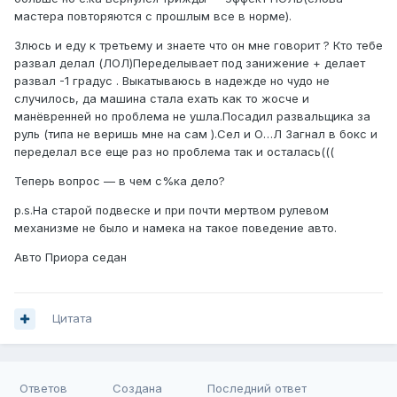
мастера повторяются с прошлым все в норме).
Злюсь и еду к третьему и знаете что он мне говорит ? Кто тебе
развал делал (ЛОЛ)Переделывает под занижение + делает
развал -1 градус . Выкатываюсь в надежде но чудо не
случилось, да машина стала ехать как то жосче и
манёвренней но проблема не ушла.Посадил развальщика за
руль (типа не веришь мне на сам ).Сел и О…Л Загнал в бокс и
переделал все еще раз но проблема так и осталась(((
Теперь вопрос — в чем с%ка дело?
p.s.На старой подвеске и при почти мертвом рулевом
механизме не было и намека на такое поведение авто.
Авто Приора седан
Цитата
Ответов
Создана
Последний ответ