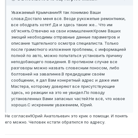
Уважаемый Крымчанин!Я так понимаю Ваши
слова:Достало меня всё. Везде рукожепые ремонтники,
все ободрать хотят! Да и здесь такие же... Что им
об'яснять.Отвечаю на свои измышления:Кроме Ваших
эмоций необходимы отправные данные параметров и
описание тщательного осмотра специалиста. Только
после грамотного изложения проблемы, с информацией
полной по авто, можно попытаться установить причину
неподобающего повидения. В противном случае все
разговоры можно назвать словесным поносом, либо
болтовней на завалинке.В предидущем своём
сообщении, я дал Вам конкретный адрес и даже имя
Мастера, которому доверяют все присутствующие
здесь, но реакции на это не увидел.По поводу
установленных Вами запасных частей:Не всё, что новое
хорошо.С искренним уважением, Юрий.
Не согласен!Юрий Анатольевич это крик о помощи. И понять
его можно. Человек кстати обратился по адресу.