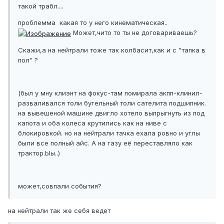
такой трабл....
проблемма какая то у него кинематическая..
Может,чито то ты не договариваешь?
Скажи,а на нейтрали тоже так колбасит,как и с "тапка в
пол" ?
(был у мну клиэнт на фокус-там помирала акпп-клинил-
разваливался толи бугельный толи сателита подшипник.
на вывешеной машине двигло хотело выпрыгнуть из под
капота и оба колеса крутились как на ниве с
блокировкой. но на нейтрали тачка ехала ровно и углы
были все полный айс. А на газу её переставляло как
трактор.Ыы..)
может,совпали события?
на нейтрали так же себя ведет