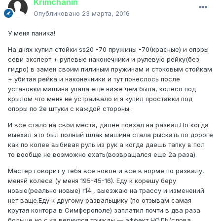
Krimchanin
Опубликовано
23 марта, 2016
У меня паника!
На днях купил стойки ss20 -70 пружины -70(красные) и опоры
севи эксперт + рулевые наконечники и рулевую рейку(без
гидро) в замен своим пилиным пружинам и стоковым стойкам
+ убитая рейка и наконечники и тут понеслось после
установки машина упала еще ниже чем была, колесо под
крылом что меня не устраивало и я купил проставки под
опоры по 2е штуки с каждой стороны .
И все стало на свои места, далее поехал на развал.Но когда
выехал это был полный шлак машина стала рыскать по дороге
как по колее выбивая руль из рук а когда даешь тапку в пол
то вообще не возможно ехать(возвращался еще 2а раза).
Мастер говорит у тебя все новое и все в норме по развалу,
меняй колеса (у меня 195-45-16). Еду к корешу беру
новые(реально новые) r14 , выезжаю на трассу и изменений
нет ваще.Еду к другому развальщику (по отзывам самая
крутая контора в Симферополе) заплатил почти в два раза
больше но с.ка вернулся трижды — эффект НОЛЬ(слова