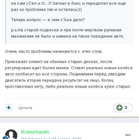
на сам ).Сел и О…Л Загнал в бокс и переделал все еще
раз но проблема так и осталась(((
Теперь вопрос — в чем с%ка дело?
p.s.На старой подвеске и при почти мертвом рулевом
механизме не было и намека на такое поведение авто.
Очень часто проблемы начинаются с этих слов.
Приезжает клиент на обычных старых дисках, после
регулировки едет более менее. Ставят
реально новые колёса
авто колбасит во все стороны. Поднимаем перёд заводим
двигатель вторая передача результат на лицо. Колец
проставочных нету, либо реально новые колёса хуже старых.
Цитата
2
Krimchanin
Опубликовано
24 марта, 2016