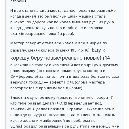
стороны .
И все стало на свои места, далее поехал на развал.Но
когда выехал это был полный шлак машина стала
рыскать по дороге как по колее выбивая руль из рук а
когда даешь тапку в пол то вообще не возможно
ехать(возвращался еще 2а раза).
Мастер говорит у тебя все новое и все в норме по
Еду к
развалу, меняй колеса (у меня 195-45-16).
корешу беру новые(реально новые) r14
,
выезжаю на трассу и изменений нет ваще.Еду к другому
развальщику (по отзывам самая крутая контора в
Симферополе) заплатил почти в два раза больше но с.ка
вернулся трижды — эффект НОЛЬ(слова мастера
повторяются с прошлым все в норме).
Злюсь и еду к третьему и знаете что он мне говорит ?
Кто тебе развал делал (ЛОЛ)Переделывает под
занижение + делает развал -1 градус . Выкатываюсь в
надежде но чудо не случилось, да машина стала ехать
как то жосче и манёвренней но проблема не
ушла.Посадил развальщика за руль (типа не веришь мне