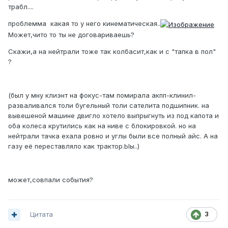
трабл....
проблемма какая то у него кинематическая..
Может,чито то ты не договариваешь?
Скажи,а на нейтрали тоже так колбасит,как и с "тапка в пол"
?
(был у мну клиэнт на фокус-там помирала акпп-клинил-
разваливался толи бугельный толи сателита подшипник. на
вывешеной машине двигло хотело выпрыгнуть из под капота и
оба колеса крутились как на ниве с блокировкой. но на
нейтрали тачка ехала ровно и углы были все полный айс. А на
газу её переставляло как трактор.Ыы..)
может,совпали события?
Цитата
3