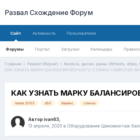
Развал Схождение Форум
Сайт
Активность
Пользователи
Форумы
Портал
Загрузки
Календарь
Правил
Главная
Ремонт.(Repair)
Колёса, диски, шины (Wheels, disks, 
КАК УЗНАТЬ МАРКУ БАЛАНСИРОВ
плата 2003
z80
баланс
станок
Автор
ivan63
,
13 апреля, 2020
в
Оборудование Шиномонтаж баланс