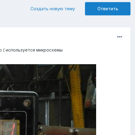
Создать новую тему
Ответить
р ( используется микросхемы