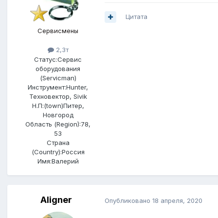
Цитата
Сервисмены
2,3т
Статус:
Сервис
оборудования
(Servicman)
Инструмент:
Hunter,
Техновектор, Sivik
Н.П:(town)
Питер,
Новгород
Область (Region):
78,
53
Страна
(Country):
Россия
Имя:
Валерий
Aligner
Опубликовано
18 апреля, 2020