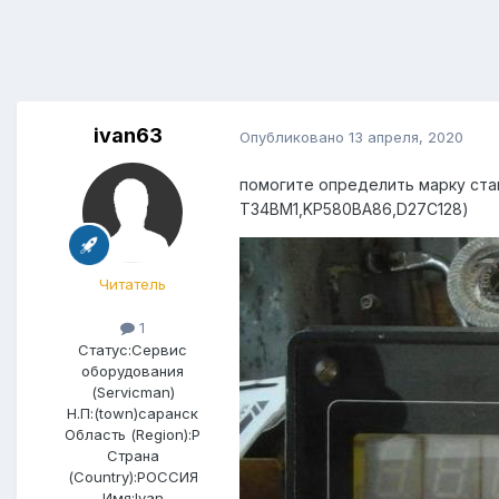
ivan63
Опубликовано
13 апреля, 2020
помогите определить марку ста
T34BM1,KP580BA86,D27C128)
Читатель
1
Статус:
Сервис
оборудования
(Servicman)
Н.П:(town)
саранск
Область (Region):
Р
Страна
(Country):
РОССИЯ
Имя:
Ivan