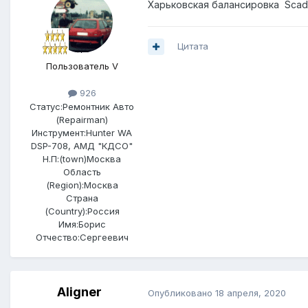
Харьковская балансировка Scad 
Цитата
Пользователь V
926
Статус:
Ремонтник Авто
(Repairman)
Инструмент:
Hunter WA
DSP-708, AMД "КДСО"
Н.П:(town)
Москва
Область
(Region):
Москва
Страна
(Country):
Россия
Имя:
Борис
Отчество:
Сергеевич
Aligner
Опубликовано
18 апреля, 2020