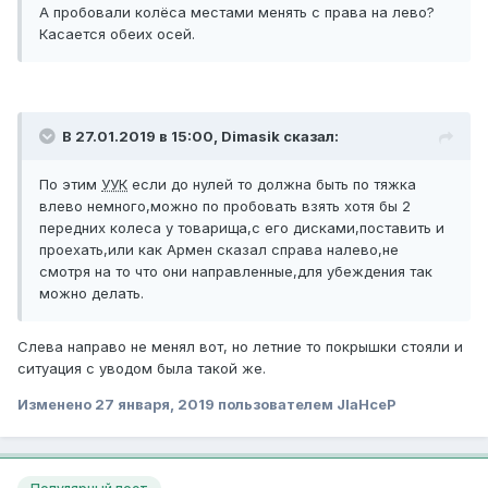
А пробовали колёса местами менять с права на лево?
Касается обеих осей.
В 27.01.2019 в 15:00,
Dimasik
сказал:
По этим
УУК
если до нулей то должна быть по тяжка
влево немного,можно по пробовать взять хотя бы 2
передних колеса у товарища,с его дисками,поставить и
проехать,или как Армен сказал справа налево,не
смотря на то что они направленные,для убеждения так
можно делать.
Слева направо не менял вот, но летние то покрышки стояли и
ситуация с уводом была такой же.
Изменено
27 января, 2019
пользователем JlaHceP