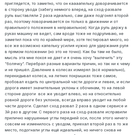
приглядется, то заметно, что он каааапельку доворачивается
в сторону увода (забегу немного вперед, на сход-развале
руль выставляли 2 раза идеально, сам даже подгонял второй
раз, поэтому поворачивается он только в движении и от
правильного п оложения в неправильное). Когда руль держу в
руках машину не ведет, сам вроде тоже не подруливаю, не
заметил пока что по крайней мере, хотя тестировал много, но
все же возможно капельку усилия нужно для удержания руля
в прямом положении (но это не точно). Как бы там не было,
мысль эта мне покоя не дает и я очень хочу "вы лечить" эту
"болячку". Перебрал разные варианты причин, но так ни к чему
и не пришёл. Давление в колесах измерял (всё нормально),
перекидывал колеса, на летних покрышках тоже самое,
проб овал ездить по центральной части дороги и левее, и если
дорога имеет значительные уклоны к обочинам, то на левой
стороне дороги все же уводит влево, но на относительно
ровной дороге без уклонов, всегда вправо уводит на любой
части дороги. Сделал сход развал 2 раза в одном с ервисе и
3й раз в другом. С первого раза на сход-развале исправили
прилично нарушенные углы передней оси, после этого ничего
совсем не изменилось с уводом, приехал второй раз в то же
место, подогнали углы ещё идеальней, но ничего снова не