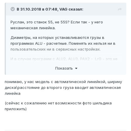
В 31.10.2018 в 07:48,
VAG
сказал:
Руслан, это станок 55, не 55S? Если так - у него
механическая линейка.
Диаметры, на которых устанавливаются грузы в
программах ALU - расчетные. Поменять их нельзя ни в
пользовательских ни в сервисных настройках.
И в случае программ с ALU2, ALU3, PAX2 - LrG - это не
ширина диска, а расстояние до второй плоскости
Показать
коррекции, которое измеряется ручной линеечкой
понимаю, у нас модель с автоматической линейкой, ширину
диска\расстояние до второго груза вводит автоматическая
линейка
(сейчас к сожалению нет возможности фото шильдика
приложить)