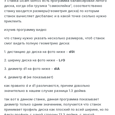
У станка Sicam sbm55 есть программа балансировки литого
диска, когда оба грузика "самоклейка", сооответственно
станку вводится размеры(геометрия диска) по которым
станок вычисляет дисбаланс и в какой точке сколько нужно
приклеить.
изучив программу видно:
что станку нужно указать несколько размеров, чтоб станок
смог видеть полную геометрию диска:
1. дистанцию до диска на фото ниже -
dSt
2. ширину диска на фото ниже -
LrG
3. диаметр d1 на фото ниже -
diA
4. диаметр
d
(не показывает)
как правило d и d1 различаются, причем довольно
значительно в нашем случае разница 1.3 дюйма.
так вот в данном станке, данная программа показывает
диаметр только одним значением, получается что станок
принимает профиль диска как плоский по всей ширине, но по
факту профиль с одной стороны 13.3 дюйма, с другой