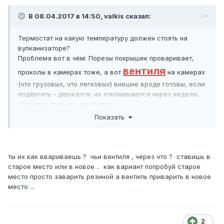
В 08.04.2017 в 14:50,
valkis
сказал:
Термостат на какую температуру должен стоять на
вулканизаторе?
Проблема вот в чём: Порезы покрышек проваривает,
вентиля
проколы в камерах тоже, а вот
на камерах
(что грузовых, что легковых) внешне вроде готовы, если
подёргать - держатся, но отклеиваются через неделю.
Держать дольше - пробовал.
Вулканизатор простой, без какой либо автоматики. На
Показать
данный момент термостат на 180 градусов.
ты их как ввариваешь ? чьи вентиля , через что ? ставишь в
старое место или в новое .. как вариант попробуй старое
место просто заварить резиной а вентиль приварить в новое
место ...
2