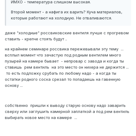
ИМХО - температура слишком высокая.
Второй момент - а нафига их варить? Куча материалов,
которые работают на холодную. Не отваливаются.
даже "холодные" россвиковские вентиля лучше с прогревом
ставить - крепче стоять будут ..
на крайнем семинаре россвика пережевывали эту тему ...
всплыл момент что зачастую под родным вентилем много
пузырей на камере бывает - непровар с завода и когда ты
ставишь рем вентиль на это место он нихера не держится ...
то есть подложку срубать по любому надо - а когда ты
остатки родного соска срезал то попадаешь на гавенную
основу ...
собственно пришли к выводу старую основу надо заварить
сверху или заглушить камерной заплаткой а под рем вентиль
выбирать новое место на камере ...