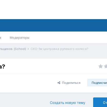
а
Модераторы
льщиков (School)
СКО-1м центровка рулевого колеса?
а?
Поделиться
Подписчи
Создать новую тему
О