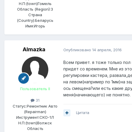
Н.П:(town)
Гомель
Область (Region):
3
Страна
(Country):
Беларусь
Имя:
Игорь
Almazka
Опубликовано
14 апреля, 2016
Всем привет. я тоже только пол
придет со временем. Мне из это
регулировки кастера, развала,д
на левом(например по 1мм)на за
ось смещена?или есть какие дру
Пользователь II
меня(начинающего) не понятно.
31
Статус:
Ремонтник Авто
(Repairman)
Цитата
Инструмент:
СКО-1Л
Н.П:(town)
Волжск
Область