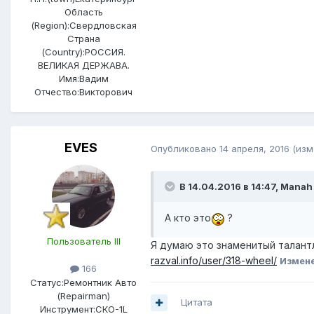
Область
(Region):
Свердловская
Страна
(Country):
РОССИЯ.
ВЕЛИКАЯ ДЕРЖАВА.
Имя:
Вадим
Отчество:
Викторович
EVES
Опубликовано
14 апреля, 2016
(изм
В 14.04.2016 в 14:47, Manah
А кто это
?
Пользователь III
Я думаю это знаменитый талант
razval.info/user/318-wheel/
Измен
166
Статус:
Ремонтник Авто
(Repairman)
Цитата
Инструмент:
СКО-1L