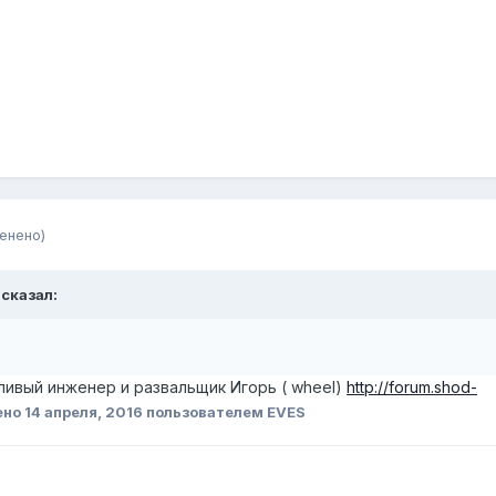
енено)
 сказал:
ливый инженер и развальщик Игорь ( wheel)
http://forum.shod-
ено
14 апреля, 2016
пользователем EVES