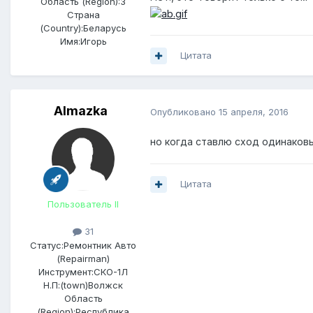
Область (Region):
3
Страна
(Country):
Беларусь
Имя:
Игорь
Цитата
Almazka
Опубликовано
15 апреля, 2016
но когда ставлю сход одинаковы
Цитата
Пользователь II
31
Статус:
Ремонтник Авто
(Repairman)
Инструмент:
СКО-1Л
Н.П:(town)
Волжск
Область
(Region):
Республика