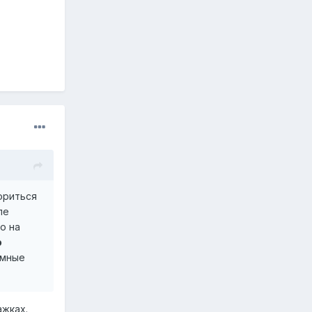
ориться
ле
о на
о
умные
ажках.