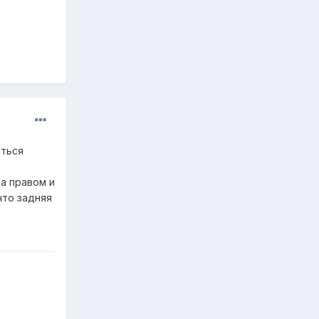
иться
а правом и
что задняя