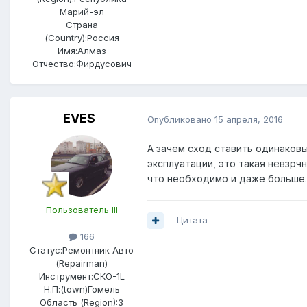
Марий-эл
Страна
(Country):
Россия
Имя:
Алмаз
Отчество:
Фирдусович
EVES
Опубликовано
15 апреля, 2016
А зачем сход ставить одинаков
эксплуатации, это такая невзрч
что необходимо и даже больше.
Пользователь III
Цитата
166
Статус:
Ремонтник Авто
(Repairman)
Инструмент:
СКО-1L
Н.П:(town)
Гомель
Область (Region):
3