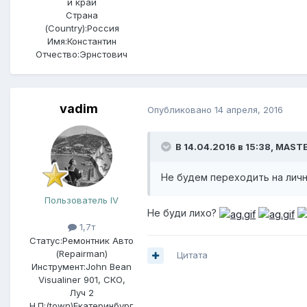
й край
Страна
(Country):
Россия
Имя:
Константин
Отчество:
Эрнстович
vadim
Опубликовано
14 апреля, 2016
В 14.04.2016 в 15:38, MAS
Не будем переходить на лич
Пользователь IV
Не буди лихо?
1,7т
Статус:
Ремонтник Авто
(Repairman)
Цитата
Инструмент:
John Bean
Visualiner 901, СКО,
Луч 2
Н.П:(town)
Екатеринбург