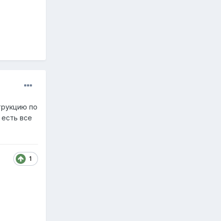
трукцию по
 есть все
1