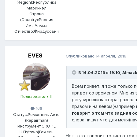
(Region):
Республика
Марий-эл
Страна
(Country):
Россия
Имя:
Алмаз
Отчество:
Фирдусович
EVES
Опубликовано
14 апреля, 2016
В 14.04.2016 в 19:10, Almaz
Всем привет. я тоже только 
придет со временем. Мне из 
Пользователь III
регулировки кастера, развал
правом и на левом(например 
166
говорит о том что задняя 
Статус:
Ремонтник Авто
слова пишут что для меня(на
(Repairman)
Инструмент:
СКО-1L
Н.П:(town)
Гомель
Нет., это говорит только о том