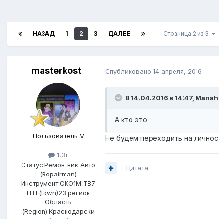
НАЗАД
1
2
3
ДАЛЕЕ
Страница 2 из 3
masterkost
Опубликовано
14 апреля, 2016
В 14.04.2016 в 14:47, Manah
А кто это
Пользователь V
Не будем переходить на личнос
1,3т
Статус:
Ремонтник Авто
Цитата
(Repairman)
Инструмент:
СКО1М ТВ7
Н.П:(town)
23 регион
Область
(Region):
Краснодарски