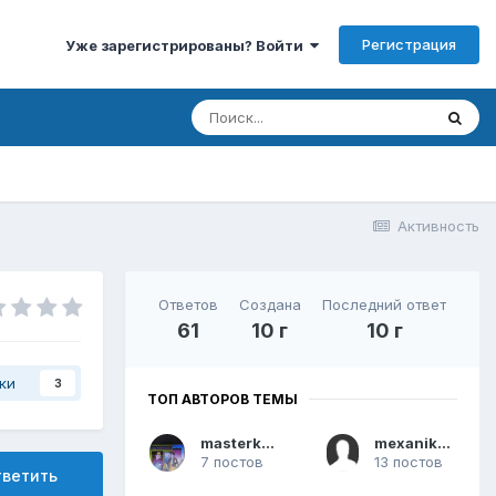
Регистрация
Уже зарегистрированы? Войти
Активность
Ответов
Создана
Последний ответ
61
10 г
10 г
ки
3
ТОП АВТОРОВ ТЕМЫ
masterkost
mexanik000
7 постов
13 постов
тветить