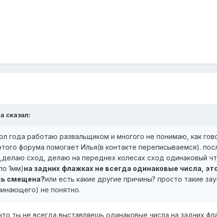
ka сказал:
пол года работаю развальщиком и многого не понимаю, как гов
этого форума помогает Илья(в контакте переписываемся). пос
а,делаю сход, делаю на переднех колесах сход одинаковый чт
по 1мм)
на задних флажках не всегда одинаковые числа, эт
ось смещена?
или есть какие другие причины? просто такие за
чинающего) не понятно.
 что ты не всегда выставляешь одинаковые числа на задних фл