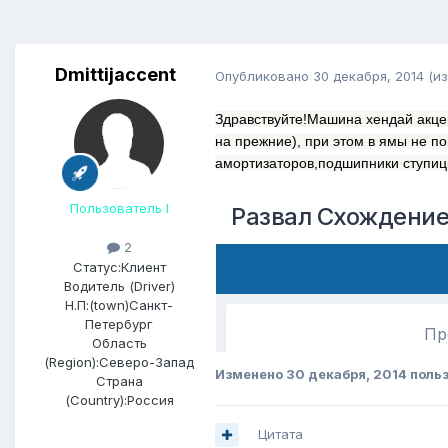
Dmittijaccent
Опубликовано
30 декабря, 2014
(и
Здравствуйте!Машина хендай акце
на прежние), при этом в ямы не п
амортизаторов,подшипники ступицы
Пользователь I
2
Статус:
Клиент
Водитель (Driver)
Н.П:(town)
Санкт-
Петербург
Область
(Region):
Северо-Запад
Изменено
30 декабря, 2014
польз
Страна
(Country):
Россия
Цитата