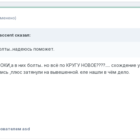
зменено)
jaccent сказал:
лты...надеюсь поможет.
И,а в них болты.. но всё по КРУГУ НОВОЕ????..... схождение у
сь ,плюс затянули на вывешенной. еле нашли в чём дело.
ователем asd