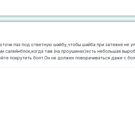
оточи паз под ответную шайбу,чтобы шайба при затяжке не упи
и салейнблок,когда там (на проушинах)есть небольшая выроб
уйте покрутить болт.Он не должен поворачиваться даже с бо