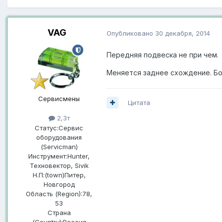
VAG
Опубликовано
30 декабря, 2014
Передняя подвеска не при чем.
Меняется заднее схождение. Бо
Сервисмены
Цитата
2,3т
Статус:
Сервис
оборудования
(Servicman)
Инструмент:
Hunter,
Техновектор, Sivik
Н.П:(town)
Питер,
Новгород
Область (Region):
78,
53
Страна
(Country):
Россия