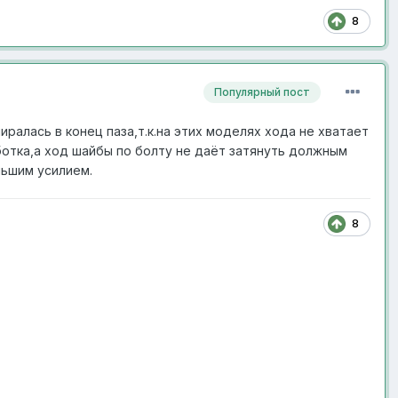
8
Популярный пост
ралась в конец паза,т.к.на этих моделях хода не хватает
отка,а ход шайбы по болту не даёт затянуть должным
льшим усилием.
8