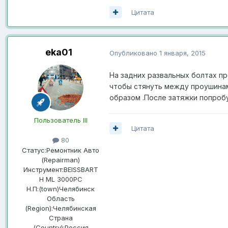
Цитата
eka01
Опубликовано
1 января, 2015
На задних развальных болтах пр
чтобы стянуть между проушинам
образом .После затяжки попроб
Пользователь III
Цитата
80
Статус:
Ремонтник Авто
(Repairman)
Инструмент:
BEISSBART
H ML 3000PC
Н.П:(town)
Челябинск
Область
(Region):
Челябинская
Страна
(Country):
Россия