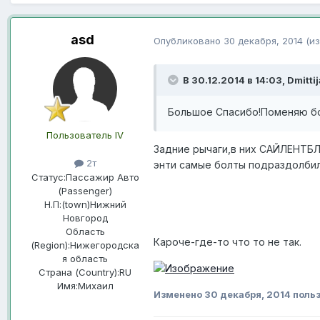
asd
Опубликовано
30 декабря, 2014
(и
В 30.12.2014 в 14:03, Dmitti
Большое Спасибо!Поменяю бо
Пользователь IV
Задние рычаги,в них САЙЛЕНТБЛОК
2т
энти самые болты подраздолбили
Статус:
Пассажир Авто
(Passenger)
Н.П:(town)
Нижний
Новгород
Область
Кароче-где-то что то не так.
(Region):
Нижегородска
я область
Страна (Country):
RU
Имя:
Михаил
Изменено
30 декабря, 2014
польз