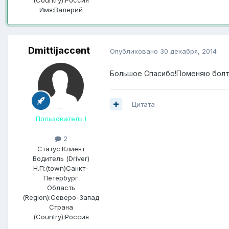
Имя:
Валерий
Dmittijaccent
Опубликовано
30 декабря, 2014
Большое Спасибо!Поменяю болт
Цитата
Пользователь I
2
Статус:
Клиент
Водитель (Driver)
Н.П:(town)
Санкт-
Петербург
Область
(Region):
Северо-Запад
Страна
(Country):
Россия