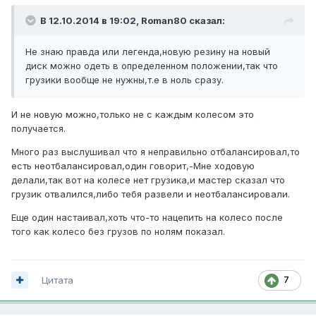
В 12.10.2014 в 19:02, Roman80 сказал:
Не знаю правда или легенда,новую резину на новый
диск можно одеть в определенном положении,так что
грузики вообще не нужны,т.е в ноль сразу.
И не новую можно,только не с каждым колесом это
получается.
Много раз выслушивал что я неправильно отбалансировал,то
есть неотбалансировал,один говорит,-Мне ходовую
делали,так вот на колесе нет грузика,и мастер сказал что
грузик отвалился,либо тебя развели и неотбалансировали.
Еще один настаивал,хоть что-то нацепить на колесо после
того как колесо без грузов по нолям показал.
Цитата
7