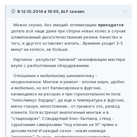
В 12.10.2014 в 18:55, ALF сказал:
Можно скучно, без эмоций: оптимизацию
приходится
делать всё чаще даже при сборке новых колёс в случае
штампованный диск/отечественная резина. Качество и
того, и другого оставляет желать... Времени уходит 3-5
минут на колесо, не больше.
Картинка - результат "никакой" квалификации мастера
вкупе с разболтанным оборудованием.
Отношение к мобильному шиномонтажу -
неоднозначное. Монтаж и ремонт - вполне верю, удобно
и мобильно, но вот балансировка в фургоне,
качающемся на ресорах и при горизонтальности пола
"плюс/минус бордюр", да ещё и температура в фургоне,
мягко говоря, непостоянная... от лукавого это, развод
клиента. Хотя встречал аналогичный монтаж и в
"стационарах". Стандартный бокс-бытовка, стенд -
сурьёзными саморезами "под ключик на 10" прямо к
доскам пола! И каждый сезон - новая команда
"мастеров". То иссь, арифметически количество