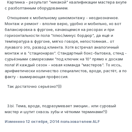
Картинка - результат "никакой" квалификации мастера вкупе
с разболтанным оборудованием.
Отношение к мобильному шиномонтажу - неоднозначное.
Монтаж и ремонт - вполне верю, удобно и мобильно, но вот
балансировка в фургоне, качающемся на ресорах и при
горизонтальности пола "плюс/минус бордюр", да ещё и
температура в фургоне, мягко говоря, непостоянная... от
лукавого это, развод клиента. Хотя встречал аналогичный
монтаж и в "стационарах". Стандартный бокс-бытовка, стенд -
сурьёзными саморезами "под ключик на 10" прямо к доскам
пола! И каждый сезон - новая команда "мастеров". То иссь,
арифметически количество специалистов, вроде, растёт, а по
факту - вымирающая профессия.
Так достаточно серьёзно?)))
З.Ы. Тема, вроде, подразумевает эмоции... или суровый
мастер и шутит сквозь зубы и чёткими терминами?))
Изменено
12 октября, 2014
пользователем ALF