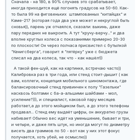
Сначала - на 180, в 90% случаев это срабатывает,
иногда приходится ещё погонять градусов на 50-60. Как-
то была 99 на фиговеньких штампованных "китайцах" и
Каме-217 (которая года два уже может и некруглой быть
сновья)), парень уж отчаялся, сказали: выкинь, даже
пару передних не выкроить. А тут "кручу-верчу..." и два
вполне круглых колеса с показаниями примерно 20-30
по плоскости! Он через полчаса присвистел с бутылкой
"Кенигсберга", говорит: я "пятёрку" уже с бюджета
списал на два колеса, так что - как нашёл!))
А такой фен-шуй, как на картинке, встречаю часто))
Калибровка раз в три года, или стенд стоит-дышит ( как
вам, коллеги, концепция мобильного шиномонтажа, где
балансировочный стенд привинчен к полу "Газельки"
насквозь болтами с ба-а-альшими шайбами - мол,
усиление?))), и специалист, каковой пару месяцев
работает,а до этого мойщиком был, а до этого телефоны
продавал... Стенд ему выдаёт цифры, он аккуратно грузы
набивает! Обычно вес идёт на уменьшение, бывает и три,
и четыре, и даже пять штук, но иногда могут по диаметру
висеть два граммов по 50 - вот как у них этот фокус
получается, хоть убей, не осмыслю))