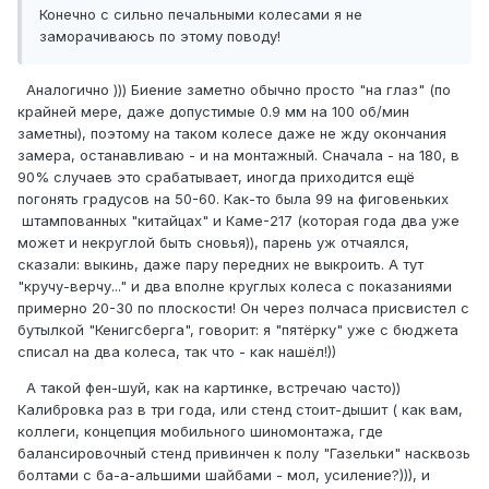
Конечно с сильно печальными колесами я не
заморачиваюсь по этому поводу!
Аналогично ))) Биение заметно обычно просто "на глаз" (по
крайней мере, даже допустимые 0.9 мм на 100 об/мин
заметны), поэтому на таком колесе даже не жду окончания
замера, останавливаю - и на монтажный. Сначала - на 180, в
90% случаев это срабатывает, иногда приходится ещё
погонять градусов на 50-60. Как-то была 99 на фиговеньких
штампованных "китайцах" и Каме-217 (которая года два уже
может и некруглой быть сновья)), парень уж отчаялся,
сказали: выкинь, даже пару передних не выкроить. А тут
"кручу-верчу..." и два вполне круглых колеса с показаниями
примерно 20-30 по плоскости! Он через полчаса присвистел с
бутылкой "Кенигсберга", говорит: я "пятёрку" уже с бюджета
списал на два колеса, так что - как нашёл!))
А такой фен-шуй, как на картинке, встречаю часто))
Калибровка раз в три года, или стенд стоит-дышит ( как вам,
коллеги, концепция мобильного шиномонтажа, где
балансировочный стенд привинчен к полу "Газельки" насквозь
болтами с ба-а-альшими шайбами - мол, усиление?))), и