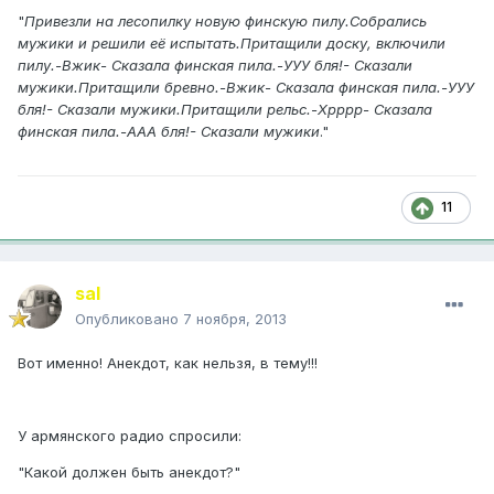
"
Привезли на лесопилку новую финскую пилу.Собрались
мужики и решили её испытать.Притащили доску, включили
пилу.-Вжик- Сказала финская пила.-УУУ бля!- Сказали
мужики.Притащили бревно.-Вжик- Сказала финская пила.-УУУ
бля!- Сказали мужики.Притащили рельс.-Хрррр- Сказала
финская пила.-ААА бля!- Сказали мужики
."
11
saI
Опубликовано
7 ноября, 2013
Вот именно! Анекдот, как нельзя, в тему!!!
У армянского радио спросили:
"Какой должен быть анекдот?"