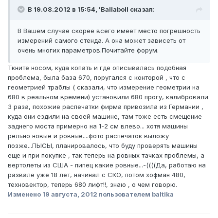
В 19.08.2012 в 15:54, 'Ballaboll сказал:
В Вашем случае скорее всего имеет место погрешность
измерений самого стенда. А она может зависеть от
очень многих параметров.Почитайте форум.
Ткните носом, куда копать и где описывалась подобная
проблема, была база 670, поругался с конторой , что с
геометрией траблы ( сказали, что измерение геометрии на
680 в реальном времени) установили 680 прогу, калибровали
3 раза, похожие распечатки фирма привозила из Германии ,
куда они ездили на своей машине, там тоже есть смещение
заднего моста примерно на 1-2 см влево... хотя машины
рельно новые и ровные....фото распечаток выложу
позже...ПЫСЫ, планировалось, что буду проверять машины
еще и при покупке , так теперь на ровных тачках проблемы, а
вертолеты из США - пипец какие ровные...-((((Да, работаю на
развале уже 18 лет, начинал с СКО, потом хофман 480,
техновектор, теперь 680 лифт!!, знаю , о чем говорю.
Изменено
19 августа, 2012
пользователем baltika