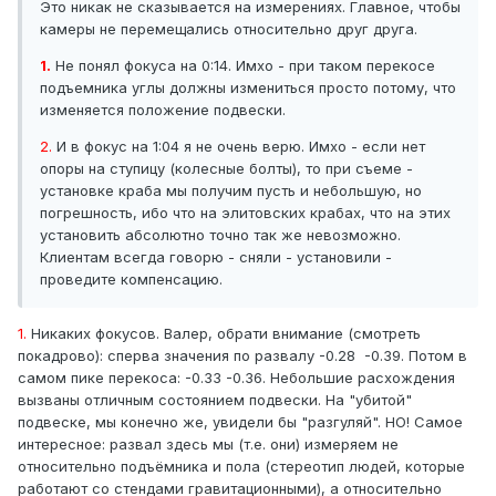
Это никак не сказывается на измерениях. Главное, чтобы
камеры не перемещались относительно друг друга.
1.
Не понял фокуса на 0:14. Имхо - при таком перекосе
подъемника углы должны измениться просто потому, что
изменяется положение подвески.
2.
И в фокус на 1:04 я не очень верю. Имхо - если нет
опоры на ступицу (колесные болты), то при съеме -
установке краба мы получим пусть и небольшую, но
погрешность, ибо что на элитовских крабах, что на этих
установить абсолютно точно так же невозможно.
Клиентам всегда говорю - сняли - установили -
проведите компенсацию.
1.
Никаких фокусов. Валер, обрати внимание (смотреть
покадрово): сперва значения по развалу -0.28 -0.39. Потом в
самом пике перекоса: -0.33 -0.36. Небольшие расхождения
вызваны отличным состоянием подвески. На "убитой"
подвеске, мы конечно же, увидели бы "разгуляй". НО! Самое
интересное: развал здесь мы (т.е. они) измеряем не
относительно подъёмника и пола (стереотип людей, которые
работают со стендами гравитационными), а относительно