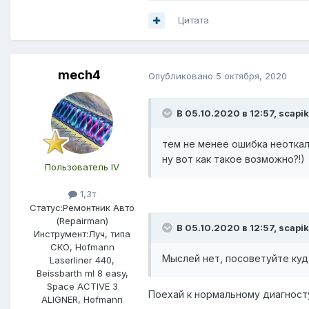
Цитата
mech4
Опубликовано
5 октября, 2020
В 05.10.2020 в 12:57,
scapi
тем не менее ошибка неоткал
ну вот как такое возможно?!)
Пользователь IV
1,3т
Статус:
Ремонтник Авто
(Repairman)
В 05.10.2020 в 12:57,
scapi
Инструмент:
Луч, типа
СКО, Hofmann
Мыслей нет, посоветуйте куд
Laserliner 440,
Beissbarth ml 8 easy,
Space ACTIVE 3
Поехай к нормальному диагносту
ALIGNER, Hofmann