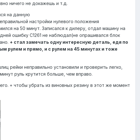
вно ничего не докажешь и т.д.
лся на данную
неправильной настройки нулевого положения
мился на 50 минут. Записался к дилеру, отдал машину на
ы дней ошибку С1261 не наблюдал(не опрашивался блок
вано.
+ стал замечать одну интересную деталь, едя по
ым рулем и прямо, и с рулем на 45 минутах и тоже
шлиц рейки неправильно установили и проверить легко,
 минут руль крутится больше, чем вправо.
него. + чтобы убрать из виновных резину в этот же момент