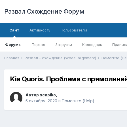
Развал Схождение Форум
Сайт
Активность
Пользователи
Форумы
Портал
Загрузки
Календарь
Правил
Главная
Развал - схождение (Wheel alignment)
Помогите (He
Kia Quoris. Проблема с прямолин
Автор
scapiko
,
5 октября, 2020
в
Помогите (Help)