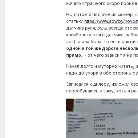
ничего страшного скоро пройдет
НО потом я подключил сканер, с
статью:
https://www.abw.by/novos
датчика руля, руль всегда стрем
калибровку этого датчика, забр
abs), а она была. То есть факти
одной и той же дороге несколь
прямо.
- от чего зависит я не п
Начал долго и муторно читать, 
надо до упора в обе стороны рул
Записался к дилеру, изложил сво
переобуваюсь в зиму, хоть и ра