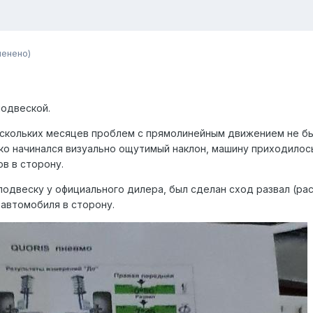
менено)
подвеской.
ескольких месяцев проблем с прямолинейным движением не был
ько начинался визуально ощутимый наклон, машину приходилос
в в сторону.
одвеску у официального дилера, был сделан сход развал (рас
 автомобиля в сторону.