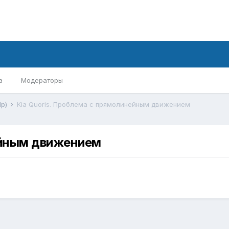
а
Модераторы
lp)
Kia Quoris. Проблема с прямолинейным движением
ейным движением