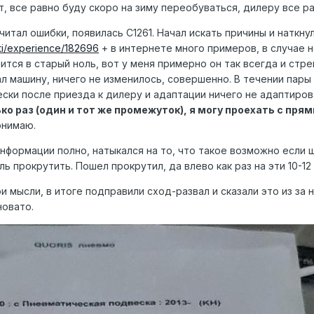
, все равно буду скоро на зиму переобуваться, дилеру все ра
читал ошибки, появилась С1261. Начал искать причины и наткну
ti/experience/182696
+ в интернете много примеров, в случае 
ится в старый ноль, вот у меня примерно он так всегда и стре
ал машину, ничего не изменилось, совершенно. В течении пар
чески после приезда к дилеру и адаптации ничего не адаптиро
ко раз (один и тот же промежуток), я могу проехать с прям
онимаю.
информации полно, натыкался на то, что такое возможно если 
ь прокрутить. Пошел прокрутил, да влево как раз на эти 10-12
и мысли, в итоге подправили сход-развал и сказали это из за 
новато.