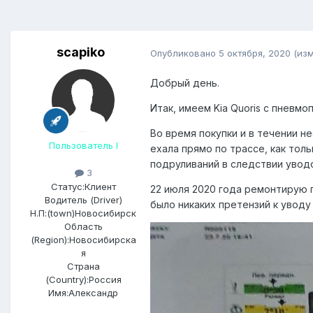
scapiko
Опубликовано
5 октября, 2020
(из
Добрый день.
Итак, имеем Kia Quoris с пневмо
Во время покупки и в течении н
Пользователь I
ехала прямо по трассе, как тол
подруливаний в следствии уводо
3
Статус:
Клиент
22 июля 2020 года ремонтирую п
Водитель (Driver)
было никаких претензий к уводу
Н.П:(town)
Новосибирск
Область
(Region):
Новосибирска
я
Страна
(Country):
Россия
Имя:
Александр