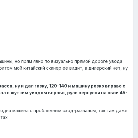
шины, но прям явно по визуально прямой дороге увода
итом мой китайский сканер её видит, а дилерский нет, ну
са, ну и дал газку, 120-140 и машину резко вправо с
ал с жутким уводом вправо, руль вернулся на свои 45-
е одна машина с проблемным сход-развалом, так там даже
тах.