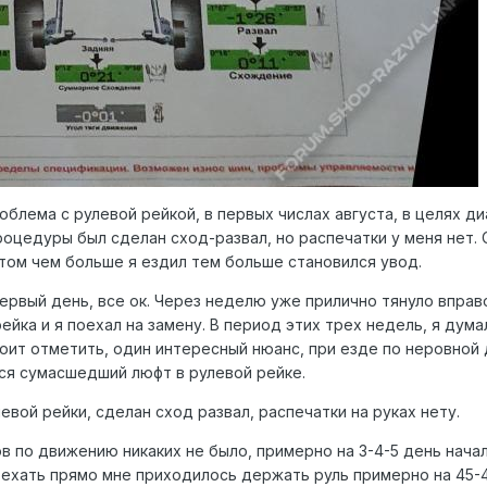
облема с рулевой рейкой, в первых числах августа, в целях ди
роцедуры был сделан сход-развал, но распечатки у меня нет.
том чем больше я ездил тем больше становился увод.
первый день, все ок. Через неделю уже прилично тянуло впра
ейка и я поехал на замену. В период этих трех недель, я дума
оит отметить, один интересный нюанс, при езде по неровной 
лся сумасшедший люфт в рулевой рейке.
вой рейки, сделан сход развал, распечатки на руках нету.
в по движению никаких не было, примерно на 3-4-5 день нача
 ехать прямо мне приходилось держать руль примерно на 45-4