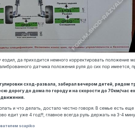
у ездил, да приходится немного корректировать положение ма
алиброванного датчика положения руля до сих пор имеется, пр
улировки сход-развала, забирал вечером детей, рядом трас
ю дорогу до дома по городу и на скорости до 70км/час ех
 движения.
опать и что делать, достало честно говоря. В семье есть ещ
о едит уже 4 год!!!, главное всегда руль держать на 3-4 мину
вателем scapiko