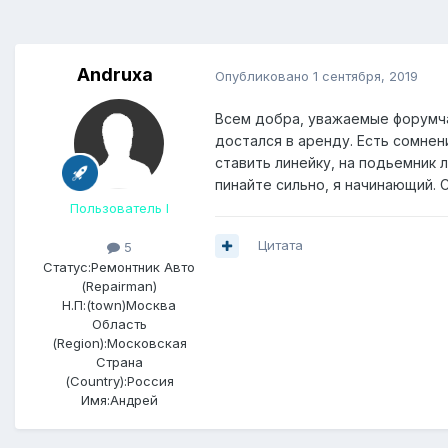
Andruxa
Опубликовано
1 сентября, 2019
Всем добра, уважаемые форумча
достался в аренду. Есть сомнен
ставить линейку, на подьемник 
пинайте сильно, я начинающий. 
Пользователь I
Цитата
5
Статус:
Ремонтник Авто
(Repairman)
Н.П:(town)
Москва
Область
(Region):
Московская
Страна
(Country):
Россия
Имя:
Андрей