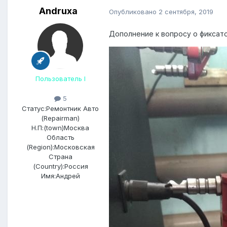
Andruxa
Опубликовано
2 сентября, 2019
Дополнение к вопросу о фиксат
Пользователь I
5
Статус:
Ремонтник Авто
(Repairman)
Н.П:(town)
Москва
Область
(Region):
Московская
Страна
(Country):
Россия
Имя:
Андрей