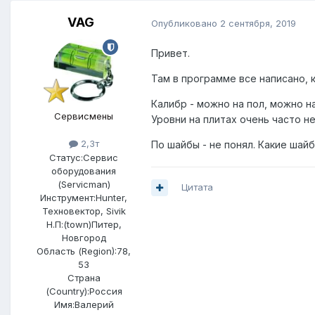
VAG
Опубликовано
2 сентября, 2019
Привет.
Там в программе все написано, к
Калибр - можно на пол, можно н
Сервисмены
Уровни на плитах очень часто не
2,3т
По шайбы - не понял. Какие шайб
Статус:
Сервис
оборудования
(Servicman)
Цитата
Инструмент:
Hunter,
Техновектор, Sivik
Н.П:(town)
Питер,
Новгород
Область (Region):
78,
53
Страна
(Country):
Россия
Имя:
Валерий