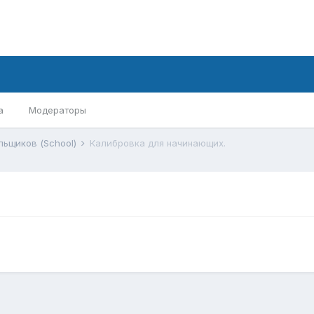
а
Модераторы
льщиков (School)
Калибровка для начинающих.