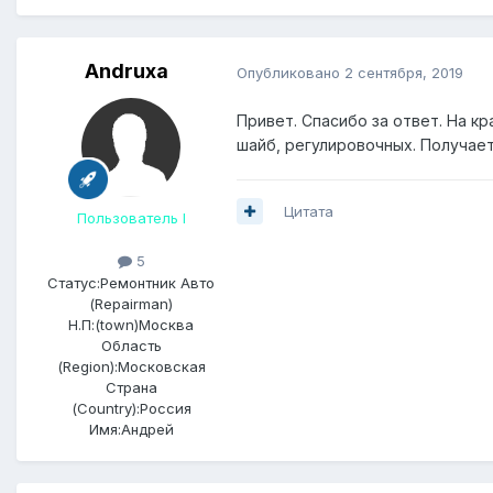
Andruxa
Опубликовано
2 сентября, 2019
Привет. Спасибо за ответ. На к
шайб, регулировочных. Получает
Цитата
Пользователь I
5
Статус:
Ремонтник Авто
(Repairman)
Н.П:(town)
Москва
Область
(Region):
Московская
Страна
(Country):
Россия
Имя:
Андрей