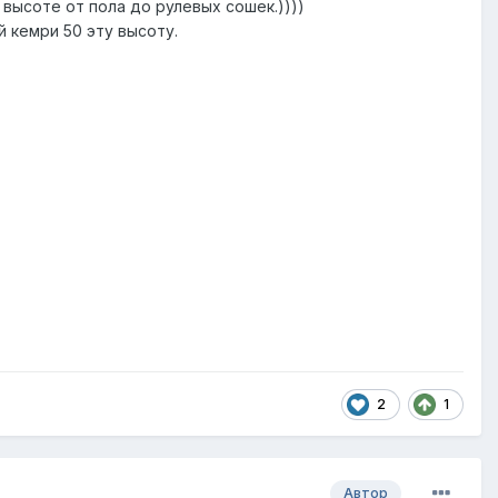
о высоте от пола до рулевых сошек.))))
й кемри 50 эту высоту.
2
1
Автор