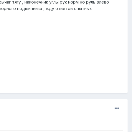
чаг тягу , наконечник углы рук норм но руль влево
опорного подшипника , жду ответов опытных