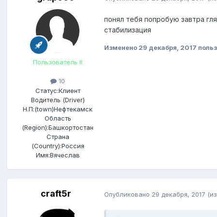
понял тебя попробую завтра гля
стабилизация
Изменено
29 декабря, 2017
польз
Пользователь II
10
Статус:
Клиент
Водитель (Driver)
Н.П:(town)
Нефтекамск
Область
(Region):
Башкортостан
Страна
(Country):
Россия
Имя:
Вячеслав
craft5r
Опубликовано
29 декабря, 2017
(и