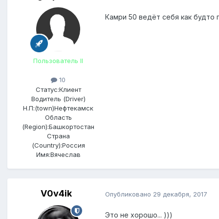
Камри 50 ведёт себя как будто
Пользователь II
10
Статус:
Клиент
Водитель (Driver)
Н.П:(town)
Нефтекамск
Область
(Region):
Башкортостан
Страна
(Country):
Россия
Имя:
Вячеслав
V0v4ik
Опубликовано
29 декабря, 2017
Это не хорошо... )))