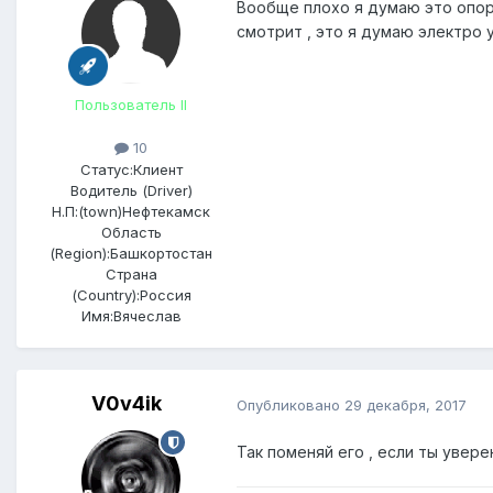
Вообще плохо я думаю это опорн
смотрит , это я думаю электро
Пользователь II
10
Статус:
Клиент
Водитель (Driver)
Н.П:(town)
Нефтекамск
Область
(Region):
Башкортостан
Страна
(Country):
Россия
Имя:
Вячеслав
V0v4ik
Опубликовано
29 декабря, 2017
Так поменяй его , если ты увере