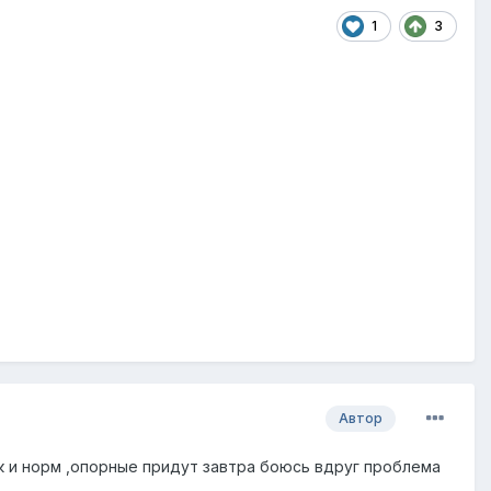
1
3
Автор
к и норм ,опорные придут завтра боюсь вдруг проблема