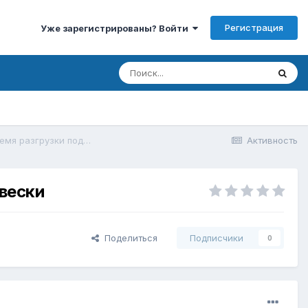
Регистрация
Уже зарегистрированы? Войти
Камри 50 ведёт вправо на лежачих полицейских во время разгрузки подвески
Активность
двески
Поделиться
Подписчики
0