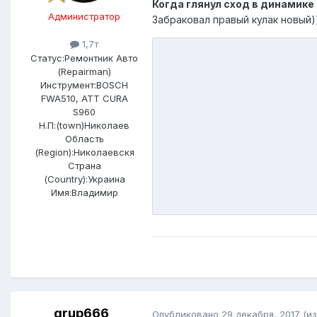
Когда глянул сход в динамике
Администратор
Забраковал правый кулак новый)
1,7т
Статус:
Ремонтник Авто
(Repairman)
Инструмент:
BOSCH
FWA510, ATT CURA
S960
Н.П:(town)
Николаев
Область
(Region):
Николаевскя
Страна
(Country):
Украина
Имя:
Владимир
grup666
Опубликовано
29 декабря, 2017
(и