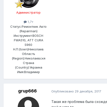
Администратор
1,7т
Статус:
Ремонтник Авто
(Repairman)
Инструмент:
BOSCH
FWA510, ATT CURA
S960
Н.П:(town)
Николаев
Область
(Region):
Николаевскя
Страна
(Country):
Украина
Имя:
Владимир
grup666
Опубликовано
29 декабря, 2017
Такая же проблема была схожден
ещё в чем то