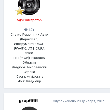
Администратор
1,7т
Статус:
Ремонтник Авто
(Repairman)
Инструмент:
BOSCH
FWA510, ATT CURA
S960
Н.П:(town)
Николаев
Область
(Region):
Николаевскя
Страна
(Country):
Украина
Имя:
Владимир
grup666
Опубликовано
29 декабря, 2017