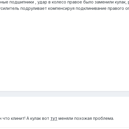
ые подшипники , удар в колесо правое было заменили кулак, ры
 усилитель подруливает компенсируя подклинивание правого 
н что клинит! А кулак вот
тут
меняли похожая проблема.