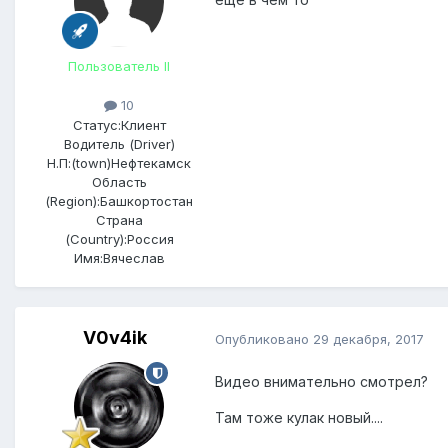
Пользователь II
10
Статус:
Клиент
Водитель (Driver)
Н.П:(town)
Нефтекамск
Область
(Region):
Башкортостан
Страна
(Country):
Россия
Имя:
Вячеслав
V0v4ik
Опубликовано
29 декабря, 2017
Видео внимательно смотрел?
Там тоже кулак новый....