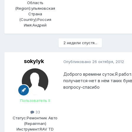
Область
(Region):
ульяновская
Страна
(Country):
Россия
Имя:
Андрей
2 недели спустя...
sokylyk
Опубликовано
26 октября, 2012
Доброго времени суток.Я работа
получается-нет в нём таких бук
вопросу-спасибо
Пользователь II
33
Статус:
Ремонтник Авто
(Repairman)
Инструмент:
RAV TD