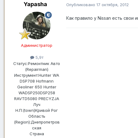
Yapasha
Опубликовано
17 октября, 2012
Как правило у Nissan есть свои и
Администратор
5,9т
Статус:
Ремонтник Авто
(Repairman)
Инструмент:
Hunter WA
DSP708 Hofmann
Geoliner 650 Hunter
WADSP250DSP258
RAVTD5080 PRECYZJA
Луч
Н.П:(town)
Кривой Рог
Область
(Region):
Днепропетров
ская
Страна