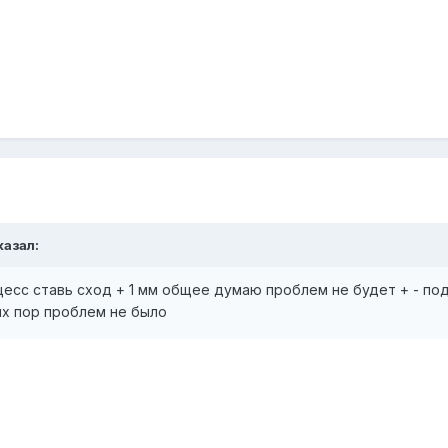
сказал:
есс ставь сход + 1 мм общее думаю проблем не будет + - по
сих пор проблем не было