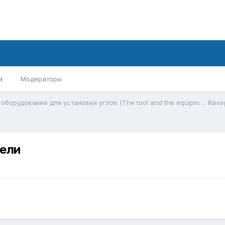
а
Модераторы
Инструмент и оборудование для установки углов (The tool and the equipment for alignment)
Ravag
дели