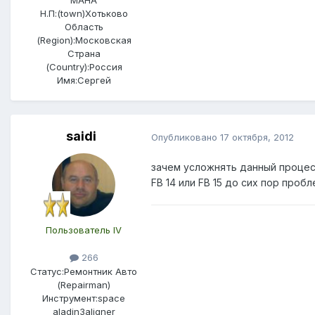
Н.П:(town)
Хотьково
Область
(Region):
Московская
Страна
(Country):
Россия
Имя:
Сергей
saidi
Опубликовано
17 октября, 2012
зачем усложнять данный процес
FB 14 или FB 15 до сих пор проб
Пользователь IV
266
Статус:
Ремонтник Авто
(Repairman)
Инструмент:
space
aladin3aligner