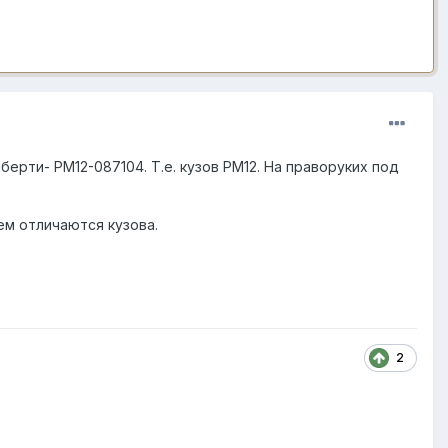
Либерти-
PM12
-087104. Т.е. кузов PM12. На праворуких под
чем отличаются кузова.
2