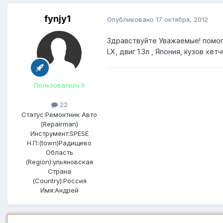
fynjy1
Опубликовано
17 октября, 2012
Здравствуйте Уважаемые! помог
LX, двиг 1.3л , Япония, кузов х
Пользователь II
22
Статус:
Ремонтник Авто
(Repairman)
Инструмент:
SPESE
Н.П:(town)
Радищево
Область
(Region):
ульяновская
Страна
(Country):
Россия
Имя:
Андрей