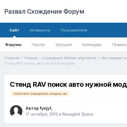
Развал Схождение Форум
Сайт
Активность
Пользователи
Форумы
Портал
Загрузки
Календарь
Правил
Главная
Развал - схождение (Wheel alignment)
Стенд RAV поиск авто нужной модели
Стенд RAV поиск авто нужной мо
помогите определить модель ав
Автор
fynjy1
,
17 октября, 2012
в
Ravaglioli Space