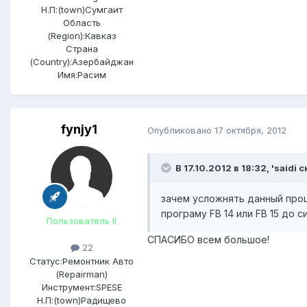
Н.П:(town)
Сумгаит
Область
(Region):
Кавказ
Страна
(Country):
Азербайджан
Имя:
Расим
fynjy1
Опубликовано
17 октября, 2012
В 17.10.2012 в 18:32, 'saidi 
зачем усложнять данный проц
програму FB 14 или FB 15 до 
Пользователь II
СПАСИБО всем большое!
22
Статус:
Ремонтник Авто
(Repairman)
Инструмент:
SPESE
Н.П:(town)
Радищево