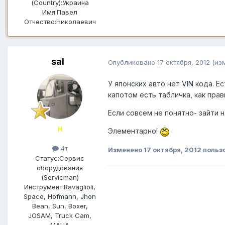
(Country):
Украина
Имя:
Павел
Отчество:
Николаевич
saI
Опубликовано
17 октября, 2012
(из
У японских авто нет VIN кода. Е
капотом есть табличка, как пра
Если совсем не понятно- зайти н
Н
Элементарно!
4т
Изменено
17 октября, 2012
пользо
Статус:
Сервис
оборудования
(Servicman)
Инструмент:
Ravaglioli,
Space, Hofmann, Jhon
Bean, Sun, Boxer,
JOSAM, Truck Cam,
MAHA