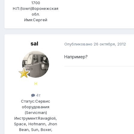
1700
Н.П:(town)
Воронежская
обл.
Имя:
Сергей
saI
Опубликовано
26 октября, 2012
Например?
Н
4т
Статус:
Сервис
оборудования
(Servicman)
Инструмент:
Ravaglioli,
Space, Hofmann, Jhon
Bean, Sun, Boxer,