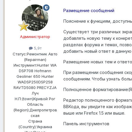
Размещение сообщений
Пояснение к функциям, доступн
Существует три различных экра
Администратор
добавлять новую тему к конкре
разделах форума и темах, позв
5,9т
добавить новый ответ в данную
Статус:
Ремонтник Авто
(Repairman)
Размещение новых тем и ответ
Инструмент:
Hunter WA
DSP708 Hofmann
При размещении сообщения скор
Geoliner 650 Hunter
сообщениям. Чтобы узнать боль
WADSP250DSP258
RAVTD5080 PRECYZJA
Полноценное форматирование(Ric
Луч
Н.П:(town)
Кривой Рог
Редактор полноценного форматир
Область
ВВКода, вы увидите как изображ
(Region):
Днепропетров
выше или Firefox 1.5 или выше.
ская
Страна
Панель инструментов
(Country):
Украина