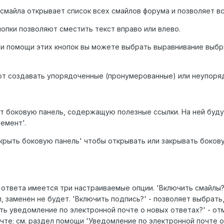
смайла открывает список всех смайлов форума и позволяет вс
нопки позволяют сместить текст вправо или влево.
ри помощи этих кнопок вы можете выбрать выравнивание выбра
яют создавать упорядоченные (пронумерованные) или неупоряд
ет боковую панель, содержащую полезные ссылки. На ней буд
емент'.
крыть боковую панель' чтобы открывать или закрывать боков
твета имеется три настраиваемые опции. 'Включить смайлы?' 
, заменен не будет. 'Включить подпись?' - позволяет выбрат
ть уведомление по электронной почте о новых ответах?' - о
чте; см. раздел помощи 'Уведомление по электронной почте 