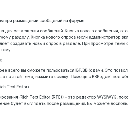
ым при размещении сообщений на форуме.
на для размещения сообщений. Кнопка нового сообщения, ото
тному разделу. Кнопка нового опроса (если администратор вк
оляет создавать новый опрос в разделе. При просмотре темы
 тему.
ов
ее всего вы сможете пользоваться IBF/BBКодами. Это позвол
ше по этой теме, нажмите ссылку 'Помощь с BBКодом' под об
h Text Editor)
ования (Rich Text Editor (RTE)) - это редактор WYSIWYG, пох
ение будет выглядеть после размещения. Вы можете воспользов