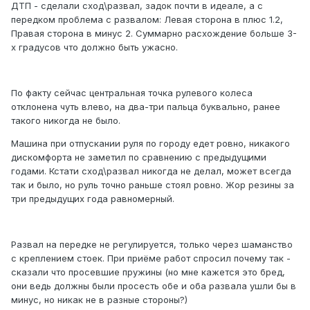
ДТП - сделали сход\развал, задок почти в идеале, а с
передком проблема с развалом: Левая сторона в плюс 1.2,
Правая сторона в минус 2. Суммарно расхождение больше 3-
х градусов что должно быть ужасно.
По факту сейчас центральная точка рулевого колеса
отклонена чуть влево, на два-три пальца буквально, ранее
такого никогда не было.
Машина при отпускании руля по городу едет ровно, никакого
дискомфорта не заметил по сравнению с предыдущими
годами. Кстати сход\развал никогда не делал, может всегда
так и было, но руль точно раньше стоял ровно. Жор резины за
три предыдущих года равномерный.
Развал на передке не регулируется, только через шаманство
с креплением стоек. При приёме работ спросил почему так -
сказали что просевшие пружины (но мне кажется это бред,
они ведь должны были просесть обе и оба развала ушли бы в
минус, но никак не в разные стороны?)