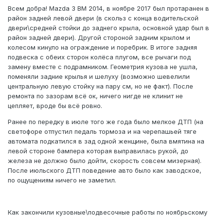
Всем добра! Mazda 3 BM 2014, в ноябре 2017 был протаранен в
район задней левой двери (в скольз с конца водительской
двери\средней стойки до заднего крыла, основной удар был в
район задней двери). Другой стороной задним крылом и
колесом кинуло на ограждение и поребрик. В итоге задняя
подвеска с обеих сторон колёса плугом, все рычаги под
замену вместе с подрамником. Геометрия кузова не ушла,
поменяли задние крылья и шелуху (возможно шевелили
центральную левую стойку на пару см, но не факт). После
ремонта по зазорам всё ок, ничего нигде не клинит не
цепляет, вроде бы всё ровно.
Ранее по передку в июле того же года было мелкое ДТП (на
светофоре отпустил педаль тормоза и на черепашьей тяге
автомата подкатился в зад одной женщине, была вмятина на
левой стороне бампера которая выправилась рукой, до
железа не должно было дойти, скорость совсем мизерная).
После июльского ДТП поведение авто было как заводское,
по ощущениям ничего не заметил.
Как закончили кузовные\подвесочные работы по ноябрьскому