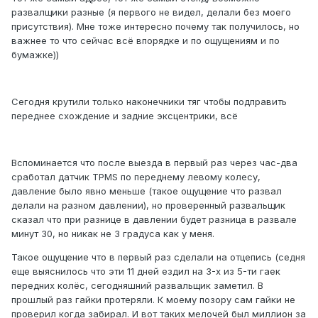
развалщики разные (я первого не видел, делали без моего
присутствия). Мне тоже интересно почему так получилось, но
важнее то что сейчас всё впорядке и по ощущениям и по
бумажке))
Сегодня крутили только наконечники тяг чтобы подправить
переднее схождение и задние эксцентрики, всё
Вспоминается что после выезда в первый раз через час-два
сработал датчик TPMS по переднему левому колесу,
давление было явно меньше (такое ощущение что развал
делали на разном давлении), но проверенный развальщик
сказал что при разнице в давлении будет разница в развале
минут 30, но никак не 3 градуса как у меня.
Такое ощущение что в первый раз сделали на отцепись (седня
еще выяснилось что эти 11 дней ездил на 3-х из 5-ти гаек
передних колёс, сегодняшний развальщик заметил. В
прошлый раз гайки протеряли. К моему позору сам гайки не
проверил когда забирал. И вот таких мелочей был миллион за