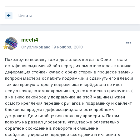
Цитата
mech4
Опубликовано
19 ноября, 2018
Похоже,что передку тоже досталось когда то.Совет - если
есть финансы,поменяй оба передних амортизатора,тк налицо
деформация стойка- кулак с обеих сторон,в процессе замены
попроси мастера ослабить подрамник и сдвинуть его влево,а
так же правую сторону подрамника вперёд,если не идёт
левую назад,потом подрамник надо естественно прикрутить (
я не знаю какой ход у подрамника на этой машине).Нужен
осмотр крепления передних рычагов к подрамнику и сайлент
блоков на предмет деформации,если есть проблемы
,устранить.Да и вообще всю ходовку проверить. Потом
поехать на развал ,проверить углы,так же обязательно
обратное схождение в повороте и смещение
осей,отрегулировать переднее схождение и выпрямить