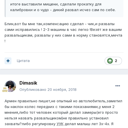
итоге
выс
тавили мищен
и, сделали
прокатку д
ля
калиб
ровки и о
чудо - дикий
развал ис
чез сам
по себ
е.
Блин,вот бы мне так,компенсацию сделал - чик,и развалы
сами исправились ! 2-3 машины в час легко !Везёт же вашим
развальщикам, развалы у них сами в норму становятся,мечта
!
Цитата
2
Dimasik
Опубликовано
20 ноября, 2018
Армен правильно пишет,не опытный но автолюбитель,заметил
бы наклон колес передних с такими показаниями,у меня 2
мнения,либо тот человек который делал замеры(его просто
нельзя назвать развальщиком)не правильно установил
захваты?либо регулировку
УУК
делал малыш лет 3х-4х. Я