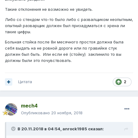
Вспоминается что после выезда в первый раз через час-
Такие отклонения не возможно не увидеть.
два сработал датчик TPMS по переднему левому колесу,
Либо со стендом что-то было либо с развалщиком неопытным,
давление было явно меньше (такое ощущение что
опытный разварщик должен был призадуматься с хрена ли
развал делали на разном давлении), но проверенный
такие цифры.
развальщик сказал что при разнице в давлении будет
разница в развале минут 30, но никак не 3 градуса как у
Больная стойка после 8и месячного простоя должна была
меня.
себя выдать на не ровной дороге или по гравийке стук
должен был быть. Или если её (стойку) заклинило то вы
Такое ощущение что в первый раз сделали на отцепись
должны были это почувствовать.
(седня еще выяснилось что эти 11 дней ездил на 3-х из 5-
ти гаек передних колёс, сегодняшний развальщик
заметил. В прошлый раз гайки протеряли. К моему
позору сам гайки не проверил когда забирал. И вот
Цитата
2
таких мелочей был миллион за время ремонта, не
удивлюсь что первый раз развал сделали не правильно)
mech4
Опубликовано
20 ноября, 2018
В 20.11.2018 в 04:54,
anrock1985
сказал: