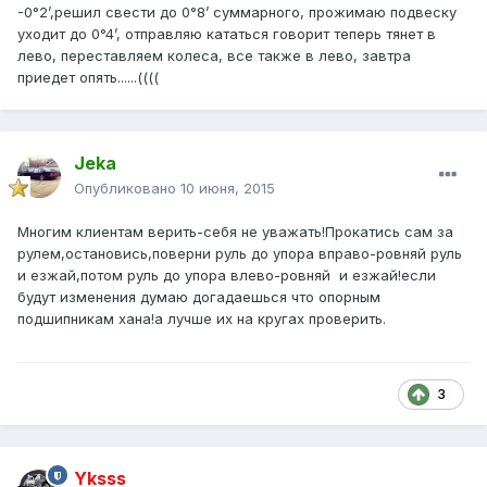
-0°2’,решил свести до 0°8’ суммарного, прожимаю подвеску
уходит до 0°4’, отправляю кататься говорит теперь тянет в
лево, переставляем колеса, все также в лево, завтра
приедет опять......((((
Jeka
Опубликовано
10 июня, 2015
Многим клиентам верить-себя не уважать!Прокатись сам за
рулем,остановись,поверни руль до упора вправо-ровняй руль
и езжай,потом руль до упора влево-ровняй и езжай!если
будут изменения думаю догадаешься что опорным
подшипникам хана!а лучше их на кругах проверить.
3
Yksss