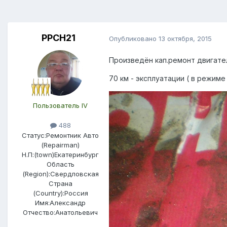
PPCH21
Опубликовано
13 октября, 2015
Произведён кап.ремонт двигателя
70 км - эксплуатации ( в режиме
Пользователь IV
488
Статус:
Ремонтник Авто
(Repairman)
Н.П:(town)
Екатеринбург
Область
(Region):
Свердловская
Страна
(Country):
Россия
Имя:
Aлександр
Отчество:
Анатольевич