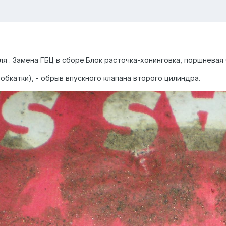
 . Замена ГБЦ в сборе.Блок расточка-хонинговка, поршневая 0,
 обкатки), - обрыв впускного клапана второго цилиндра.