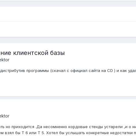
ение клиентской базы
ektor
истрибутив программы (скачал с официал сайта на CD ) и как удал
ektor
 но приходится .Да несомненно кордовые стенды устарели ,и о них
 взял бы Т 6 или Т 5. Хотел бы услышать конкретные недостатки по 