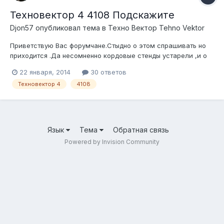
Техновектор 4 4108 Подскажите
Djon57
опубликовал тема в
Техно Вектор Tehno Vektor
Приветствую Вас форумчане.Стыдно о этом спрашивать но
приходится .Да несомненно кордовые стенды устарели ,и о
них почти забыли ,но вот в данный момент в планах взять его
22 января, 2014
30 ответов
Т4108.Т.к пока средствами ограничен, с удовольствием взял
Техновектор 4
4108
бы Т 6 или Т 5. Хотел бы услышать конкретные недостатки по
Т4108 .Б...
Язык
Тема
Обратная связь
Powered by Invision Community